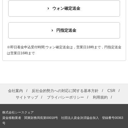
ウォン確定送金
円指定送金
※即日着金申込受付時間:ウォン確定送金は，営業日18時まで，円指定送金
は営業日16時まで
会社案内
反社会的勢力への対応に関する基本方針
CSR
サイトマップ
プライバシーポリシー
利用規約
株式会社シースクェア
資金移動業者 関東財務局長第00018号 社団法人資金決済協会加入 登録番号00363
号