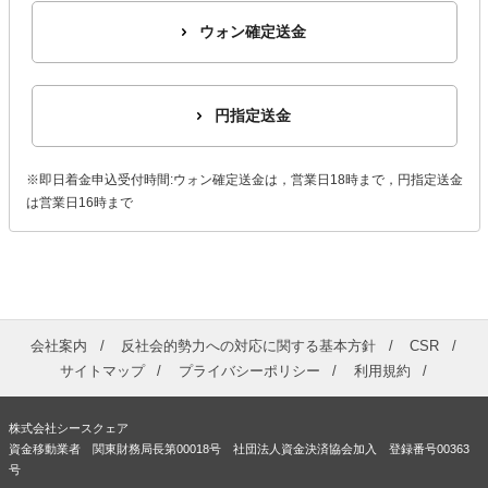
ウォン確定送金
円指定送金
※即日着金申込受付時間:ウォン確定送金は，営業日18時まで，円指定送金
は営業日16時まで
会社案内
反社会的勢力への対応に関する基本方針
CSR
サイトマップ
プライバシーポリシー
利用規約
株式会社シースクェア
資金移動業者 関東財務局長第00018号 社団法人資金決済協会加入 登録番号00363
号