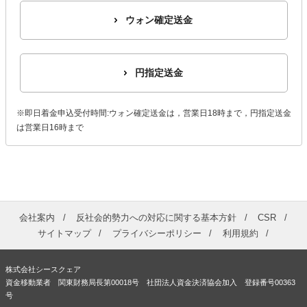
ウォン確定送金
円指定送金
※即日着金申込受付時間:ウォン確定送金は，営業日18時まで，円指定送金
は営業日16時まで
会社案内
反社会的勢力への対応に関する基本方針
CSR
サイトマップ
プライバシーポリシー
利用規約
株式会社シースクェア
資金移動業者 関東財務局長第00018号 社団法人資金決済協会加入 登録番号00363
号