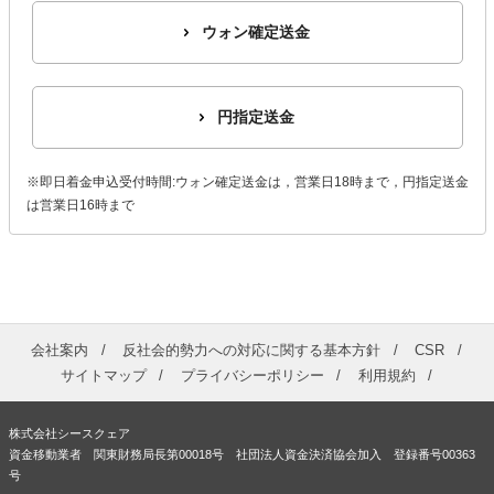
ウォン確定送金
円指定送金
※即日着金申込受付時間:ウォン確定送金は，営業日18時まで，円指定送金
は営業日16時まで
会社案内
反社会的勢力への対応に関する基本方針
CSR
サイトマップ
プライバシーポリシー
利用規約
株式会社シースクェア
資金移動業者 関東財務局長第00018号 社団法人資金決済協会加入 登録番号00363
号