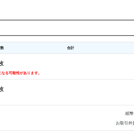
枚数
合計
枚
ルになる可能性があります。
枚
紙幣
お取引外