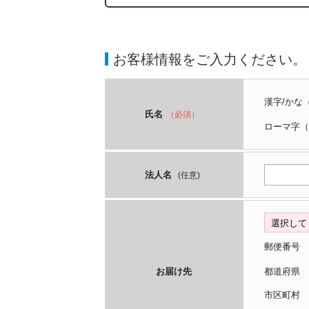
お客様情報をご入力ください。
漢字/かな
氏名
（必須）
ローマ字
（
法人名
(任意)
郵便番号
お届け先
都道府
市区町