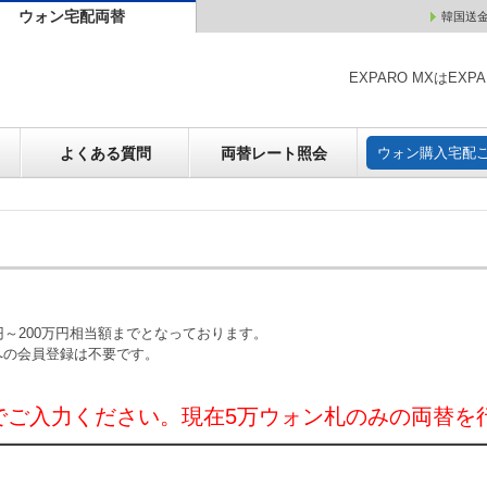
ウォン宅配両替
韓国送
ウォン売却
よくある質問
両替レート照会
ウォン購
EXPARO MXはE
よくある質問
両替レート照会
ウォン購入宅配
～200万円相当額までとなっております。
への会員登録は不要です。
でご入力ください。現在5万ウォン札のみの両替を