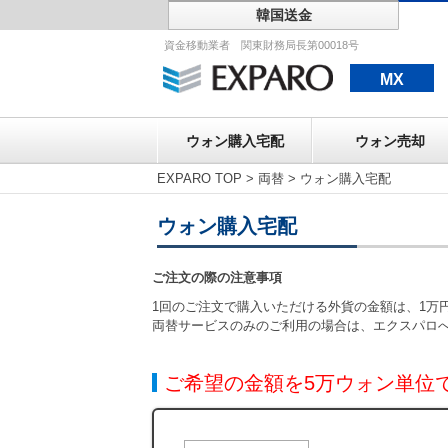
韓国送金
ウォン購入宅配
資金移動業者 関東財務局長第00018号
MX
ウォン購入宅配
ウォン売却
EXPARO TOP
>
両替
>
ウォン購入宅配
ウォン購入宅配
ご注文の際の注意事項
1回のご注文で購入いただける外貨の金額は、1万円
両替サービスのみのご利用の場合は、エクスパロ
ご希望の金額を5万ウォン単位