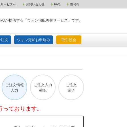
金サービスへ
お問い合わせ
FAQ
한국어
入宅配ご注文
ウォン売却お申込み
取引照会
XPAROが提供する「ウォン宅配両替サービス」です。
ご注文
ウォン売却お申込み
取引照会
ご注文情報
ご注文入力
ご注文
入力
確認
完了
行っております。