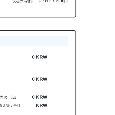
現在の為替レート：863.43/100円
0
KRW
0
KRW
0
KRW
内訳：合計
KRW
貨金額：合計