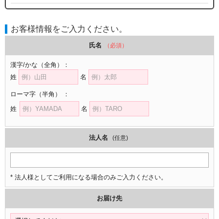
お客様情報をご入力ください。
氏名
（必須）
漢字/かな
（全角）
：
姓
名
ローマ字
（半角）
：
姓
名
法人名
(任意)
* 法人様としてご利用になる場合のみご入力ください。
お届け先