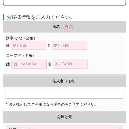
お客様情報をご入力ください。
氏名
（必須）
漢字/かな
（全角）
：
姓
名
ローマ字
（半角）
：
姓
名
法人名
(任意)
* 法人様としてご利用になる場合のみご入力ください。
お届け先