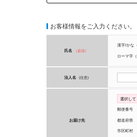
お客様情報をご入力ください。
漢字/かな
氏名
（必須）
ローマ字
（
法人名
(任意)
郵便番号
お届け先
都道府
市区町