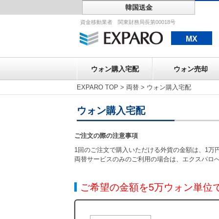
韓国送金
ウォン購入宅配
資金移動業者 関東財務局長第00018号
MX
ウォン購入宅配
ウォン売却
EXPARO TOP
>
両替
>
ウォン購入宅配
ウォン購入宅配
ご注文の際の注意事項
1回のご注文で購入いただける外貨の金額は、1万円
両替サービスのみのご利用の場合は、エクスパロ
ご希望の金額を5万ウォン単位