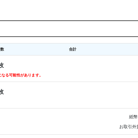
枚数
合計
枚
ルになる可能性があります。
枚
紙幣
お取引外