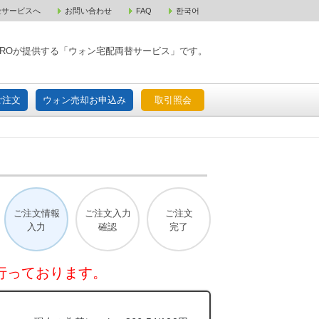
金サービスへ
お問い合わせ
FAQ
한국어
入宅配ご注文
ウォン売却お申込み
取引照会
XPAROが提供する「ウォン宅配両替サービス」です。
ご注文
ウォン売却お申込み
取引照会
ご注文情報
ご注文入力
ご注文
入力
確認
完了
行っております。