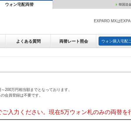
ウォン宅配両替
韓国送
ウォン売却
よくある質問
両替レート照会
ウォン購
EXPARO MXはE
よくある質問
両替レート照会
ウォン購入宅配
～200万円相当額までとなっております。
への会員登録は不要です。
でご入力ください。現在5万ウォン札のみの両替を