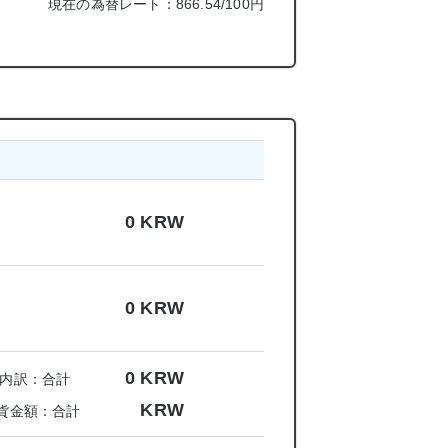
現在の為替レート：866.54/100円
0
KRW
0
KRW
0
KRW
内訳：合計
KRW
貨金額：合計