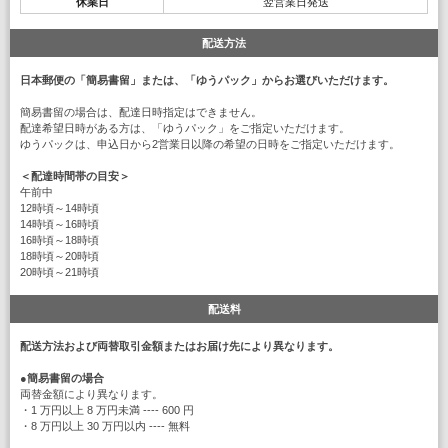
休業日
翌営業日発送
配送方法
日本郵便の「簡易書留」または、「ゆうパック」からお選びいただけます。
簡易書留の場合は、配達日時指定はできません。
配達希望日時がある方は、「ゆうパック」をご指定いただけます。
ゆうパックは、申込日から2営業日以降の希望の日時をご指定いただけます。
＜配達時間帯の目安＞
午前中
12時頃～14時頃
14時頃～16時頃
16時頃～18時頃
18時頃～20時頃
20時頃～21時頃
配送料
配送方法および両替取引金額またはお届け先により異なります。
●
簡易書留の場合
両替金額により異なります。
・1 万円以上 8 万円未満 ---- 600 円
・8 万円以上 30 万円以内 ---- 無料