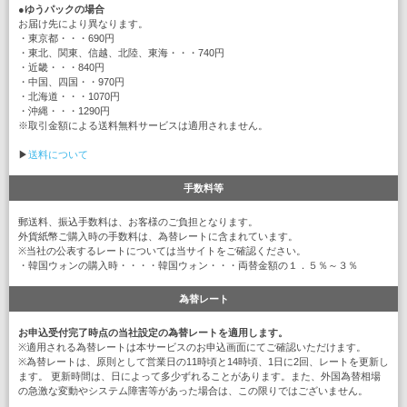
●
ゆうパックの場合
お届け先により異なります。
・東京都・・・690円
・東北、関東、信越、北陸、東海・・・740円
・近畿・・・840円
・中国、四国・・970円
・北海道・・・1070円
・沖縄・・・1290円
※取引金額による送料無料サービスは適用されません。
▶
送料について
手数料等
郵送料、振込手数料は、お客様のご負担となります。
外貨紙幣ご購入時の手数料は、為替レートに含まれています。
※当社の公表するレートについては当サイトをご確認ください。
・韓国ウォンの購入時・・・・韓国ウォン・・・両替金額の１．５％～３％
為替レート
お申込受付完了時点の当社設定の為替レートを適用します。
※適用される為替レートは本サービスのお申込画面にてご確認いただけます。
※為替レートは、原則として営業日の11時頃と14時頃、1日に2回、レートを更新し
ます。 更新時間は、日によって多少ずれることがあります。また、外国為替相場
の急激な変動やシステム障害等があった場合は、この限りではございません。