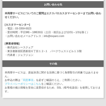
お問い合わせ先
本両替サービスについてのご質問はエクスパロカスタマーセンターまでお問い合わ
せください。
[カスタマーセンター]
・電話：03-3359-0023
・受付時間：平日9時～18時30分（土日・祝日および12/31～1/3を除く）
・お問い合わせメールアドレス：info@exparo.com
[事業者情報]
・株式会社シースクェア
・東京都新宿区西新宿６丁目１２−１ パークウェストビル１３階
・代表者：ジェフジョン
その他
本両替サービスは、資金決済に関する法律に基づく為替取引の対象ではありませ
ん。
お申込の際は
「同意事項」
を必ずご確認のうえ、ご利用ください。
プライバシーポリシーはこちら
をご確認ください。
お客様の個人情報を安全に送受信するため、SSL（暗号化送信）を使用しておりま
す。