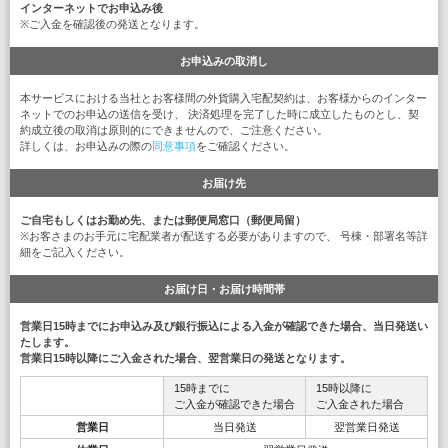
インターネットでお申込み後
※ご入金を確認後の発送となります。
お申込みの取消し
本サービスにおける当社とお客様間の外貨購入宅配契約は、お客様からのインター
ネットでのお申込の送信を受け、 決済処理を完了した時に成立したものとし、契
約成立後の取消は原則的にできませんので、ご注意ください。
詳しくは、お申込みの際の
同意事項
をご確認ください。
お届け先
ご自宅もしくはお勤め先、または郵便局窓口（郵便局留）
※お客さまのお手元に宅配業者が配送する必要がありますので、 号棟・部署名等詳
細をご記入ください。
お届け日・お届け時間帯
営業日15時までにお申込み及び銀行振込による入金が確認できた場合、当日発送い
たします。
営業日15時以降にご入金された場合、翌営業日の発送となります。
15時までに
15時以降に
ご入金が確認できた場合
ご入金された場合
営業日
当日発送
翌営業日発送