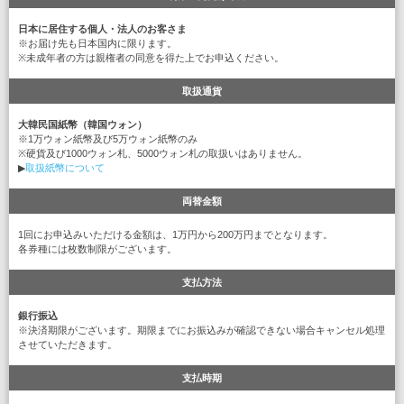
日本に居住する個人・法人のお客さま
※お届け先も日本国内に限ります。
※未成年者の方は親権者の同意を得た上でお申込ください。
取扱通貨
大韓民国紙幣（韓国ウォン）
※1万ウォン紙幣及び5万ウォン紙幣のみ
※硬貨及び1000ウォン札、5000ウォン札の取扱いはありません。
▶
取扱紙幣について
両替金額
1回にお申込みいただける金額は、1万円から200万円までとなります。
各券種には枚数制限がございます。
支払方法
銀行振込
※決済期限がございます。期限までにお振込みが確認できない場合キャンセル処理
させていただきます。
支払時期