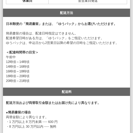
休業日
翌営業日発送
配送方法
日本郵便の「簡易書留」または、「ゆうパック」からお選びいただけます。
簡易書留の場合は、配達日時指定はできません。
配達希望日時がある方は、「ゆうパック」をご指定いただけます。
ゆうパックは、申込日から2営業日以降の希望の日時をご指定いただけます。
＜配達時間帯の目安＞
午前中
12時頃～14時頃
14時頃～16時頃
16時頃～18時頃
18時頃～20時頃
20時頃～21時頃
配送料
配送方法および両替取引金額またはお届け先により異なります。
●
簡易書留の場合
両替金額により異なります。
・1 万円以上 8 万円未満 ---- 600 円
・8 万円以上 30 万円以内 ---- 無料