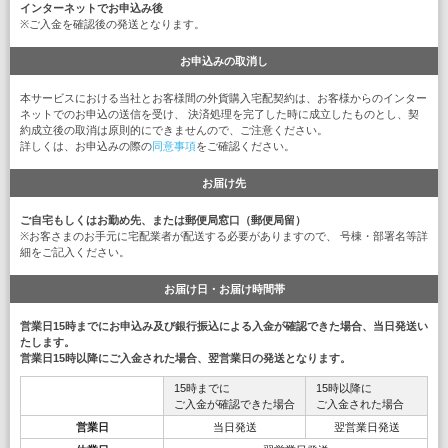
インターネットでお申込み後
※ご入金を確認後の発送となります。
お申込みの取消し
本サービスにおける当社とお客様間の外貨購入宅配契約は、お客様からのインター
ネットでのお申込の送信を受け、 決済処理を完了した時に成立したものとし、契
約成立後の取消は原則的にできませんので、ご注意ください。
詳しくは、お申込みの際の
同意事項
をご確認ください。
お届け先
ご自宅もしくはお勤め先、または郵便局窓口（郵便局留）
※お客さまのお手元に宅配業者が配送する必要がありますので、 号棟・部署名等詳
細をご記入ください。
お届け日・お届け時間帯
営業日15時までにお申込み及び銀行振込による入金が確認できた場合、当日発送い
たします。
営業日15時以降にご入金された場合、翌営業日の発送となります。
15時までに
15時以降に
ご入金が確認できた場合
ご入金された場合
営業日
当日発送
翌営業日発送