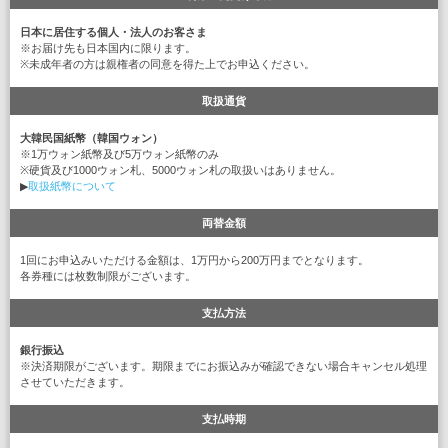
日本に居住する個人・法人のお客さま
※お届け先も日本国内に限ります。
※未成年者の方は親権者の同意を得た上でお申込ください。
取扱通貨
大韓民国紙幣（韓国ウォン）
※1万ウォン紙幣及び5万ウォン紙幣のみ
※硬貨及び1000ウォン札、5000ウォン札の取扱いはありません。
▶
取扱紙幣について
両替金額
1回にお申込みいただける金額は、1万円から200万円までとなります。
各券種には枚数制限がございます。
支払方法
銀行振込
※決済期限がございます。期限までにお振込みが確認できない場合キャンセル処理
させていただきます。
支払時期