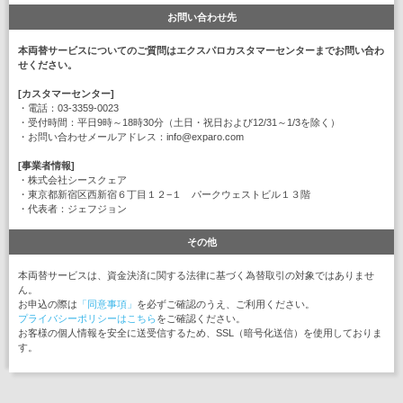
お問い合わせ先
本両替サービスについてのご質問はエクスパロカスタマーセンターまでお問い合わ
せください。
[カスタマーセンター]
・電話：03-3359-0023
・受付時間：平日9時～18時30分（土日・祝日および12/31～1/3を除く）
・お問い合わせメールアドレス：info@exparo.com
[事業者情報]
・株式会社シースクェア
・東京都新宿区西新宿６丁目１２−１ パークウェストビル１３階
・代表者：ジェフジョン
その他
本両替サービスは、資金決済に関する法律に基づく為替取引の対象ではありませ
ん。
お申込の際は
「同意事項」
を必ずご確認のうえ、ご利用ください。
プライバシーポリシーはこちら
をご確認ください。
お客様の個人情報を安全に送受信するため、SSL（暗号化送信）を使用しておりま
す。