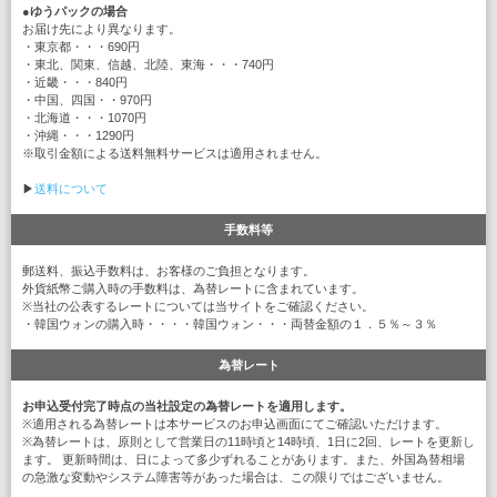
●
ゆうパックの場合
お届け先により異なります。
・東京都・・・690円
・東北、関東、信越、北陸、東海・・・740円
・近畿・・・840円
・中国、四国・・970円
・北海道・・・1070円
・沖縄・・・1290円
※取引金額による送料無料サービスは適用されません。
▶
送料について
手数料等
郵送料、振込手数料は、お客様のご負担となります。
外貨紙幣ご購入時の手数料は、為替レートに含まれています。
※当社の公表するレートについては当サイトをご確認ください。
・韓国ウォンの購入時・・・・韓国ウォン・・・両替金額の１．５％～３％
為替レート
お申込受付完了時点の当社設定の為替レートを適用します。
※適用される為替レートは本サービスのお申込画面にてご確認いただけます。
※為替レートは、原則として営業日の11時頃と14時頃、1日に2回、レートを更新し
ます。 更新時間は、日によって多少ずれることがあります。また、外国為替相場
の急激な変動やシステム障害等があった場合は、この限りではございません。