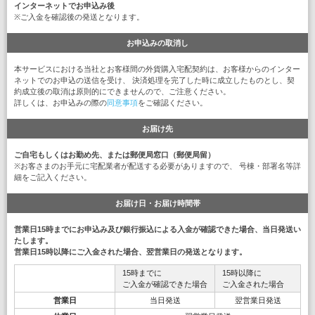
インターネットでお申込み後
※ご入金を確認後の発送となります。
お申込みの取消し
本サービスにおける当社とお客様間の外貨購入宅配契約は、お客様からのインター
ネットでのお申込の送信を受け、 決済処理を完了した時に成立したものとし、契
約成立後の取消は原則的にできませんので、ご注意ください。
詳しくは、お申込みの際の
同意事項
をご確認ください。
お届け先
ご自宅もしくはお勤め先、または郵便局窓口（郵便局留）
※お客さまのお手元に宅配業者が配送する必要がありますので、 号棟・部署名等詳
細をご記入ください。
お届け日・お届け時間帯
営業日15時までにお申込み及び銀行振込による入金が確認できた場合、当日発送い
たします。
営業日15時以降にご入金された場合、翌営業日の発送となります。
15時までに
15時以降に
ご入金が確認できた場合
ご入金された場合
営業日
当日発送
翌営業日発送