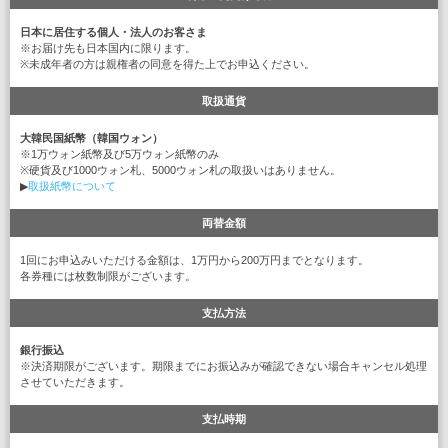
日本に居住する個人・法人のお客さま
※お届け先も日本国内に限ります。
※未成年者の方は親権者の同意を得た上でお申込ください。
取扱通貨
大韓民国紙幣（韓国ウォン）
※1万ウォン紙幣及び5万ウォン紙幣のみ
※硬貨及び1000ウォン札、5000ウォン札の取扱いはありません。
▶
取扱紙幣について
両替金額
1回にお申込みいただける金額は、1万円から200万円までとなります。
各券種には枚数制限がございます。
支払方法
銀行振込
※決済期限がございます。期限までにお振込みが確認できない場合キャンセル処理
させていただきます。
支払時期