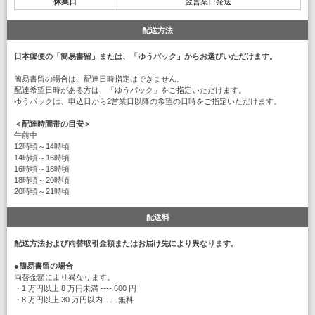
休業日
翌営業日発送
配送方法
日本郵便の「簡易書留」または、「ゆうパック」からお選びいただけます。
簡易書留の場合は、配達日時指定はできません。
配達希望日時がある方は、「ゆうパック」をご指定いただけます。
ゆうパックは、申込日から2営業日以降の希望の日時をご指定いただけます。
＜配達時間帯の目安＞
午前中
12時頃～14時頃
14時頃～16時頃
16時頃～18時頃
18時頃～20時頃
20時頃～21時頃
配送料
配送方法および両替取引金額またはお届け先により異なります。
●
簡易書留の場合
両替金額により異なります。
・1 万円以上 8 万円未満 ---- 600 円
・8 万円以上 30 万円以内 ---- 無料