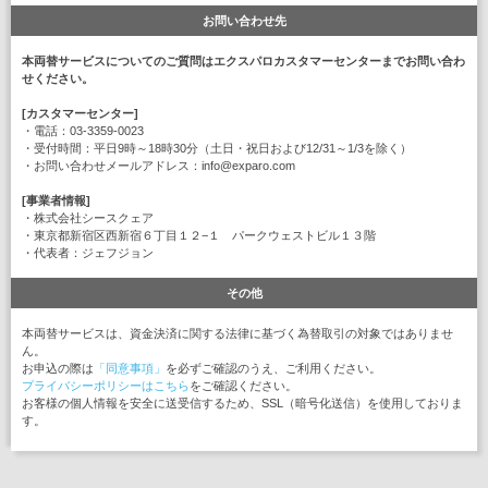
お問い合わせ先
本両替サービスについてのご質問はエクスパロカスタマーセンターまでお問い合わ
せください。
[カスタマーセンター]
・電話：03-3359-0023
・受付時間：平日9時～18時30分（土日・祝日および12/31～1/3を除く）
・お問い合わせメールアドレス：info@exparo.com
[事業者情報]
・株式会社シースクェア
・東京都新宿区西新宿６丁目１２−１ パークウェストビル１３階
・代表者：ジェフジョン
その他
本両替サービスは、資金決済に関する法律に基づく為替取引の対象ではありませ
ん。
お申込の際は
「同意事項」
を必ずご確認のうえ、ご利用ください。
プライバシーポリシーはこちら
をご確認ください。
お客様の個人情報を安全に送受信するため、SSL（暗号化送信）を使用しておりま
す。