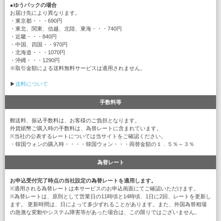
●
ゆうパックの場合
お届け先により異なります。
・東京都・・・690円
・東北、関東、信越、北陸、東海・・・740円
・近畿・・・840円
・中国、四国・・970円
・北海道・・・1070円
・沖縄・・・1290円
※取引金額による送料無料サービスは適用されません。
▶
送料について
手数料等
郵送料、振込手数料は、お客様のご負担となります。
外貨紙幣ご購入時の手数料は、為替レートに含まれています。
※当社の公表するレートについては当サイトをご確認ください。
・韓国ウォンの購入時・・・・韓国ウォン・・・両替金額の１．５％～３％
為替レート
お申込受付完了時点の当社設定の為替レートを適用します。
※適用される為替レートは本サービスのお申込画面にてご確認いただけます。
※為替レートは、原則として営業日の11時頃と14時頃、1日に2回、レートを更新し
ます。 更新時間は、日によって多少ずれることがあります。また、外国為替相場
の急激な変動やシステム障害等があった場合は、この限りではございません。