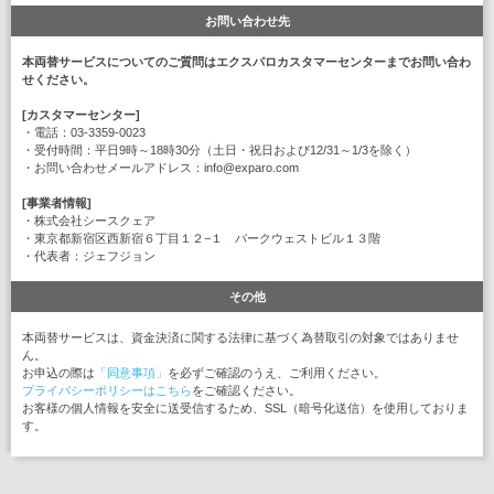
お問い合わせ先
本両替サービスについてのご質問はエクスパロカスタマーセンターまでお問い合わ
せください。
[カスタマーセンター]
・電話：03-3359-0023
・受付時間：平日9時～18時30分（土日・祝日および12/31～1/3を除く）
・お問い合わせメールアドレス：info@exparo.com
[事業者情報]
・株式会社シースクェア
・東京都新宿区西新宿６丁目１２−１ パークウェストビル１３階
・代表者：ジェフジョン
その他
本両替サービスは、資金決済に関する法律に基づく為替取引の対象ではありませ
ん。
お申込の際は
「同意事項」
を必ずご確認のうえ、ご利用ください。
プライバシーポリシーはこちら
をご確認ください。
お客様の個人情報を安全に送受信するため、SSL（暗号化送信）を使用しておりま
す。