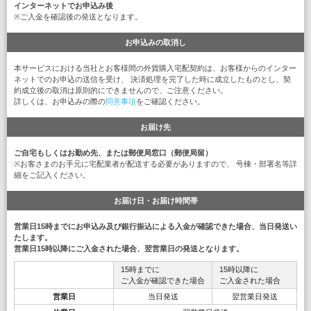
インターネットでお申込み後
※ご入金を確認後の発送となります。
お申込みの取消し
本サービスにおける当社とお客様間の外貨購入宅配契約は、お客様からのインター
ネットでのお申込の送信を受け、 決済処理を完了した時に成立したものとし、契
約成立後の取消は原則的にできませんので、ご注意ください。
詳しくは、お申込みの際の
同意事項
をご確認ください。
お届け先
ご自宅もしくはお勤め先、または郵便局窓口（郵便局留）
※お客さまのお手元に宅配業者が配送する必要がありますので、 号棟・部署名等詳
細をご記入ください。
お届け日・お届け時間帯
営業日15時までにお申込み及び銀行振込による入金が確認できた場合、当日発送い
たします。
営業日15時以降にご入金された場合、翌営業日の発送となります。
15時までに
15時以降に
ご入金が確認できた場合
ご入金された場合
営業日
当日発送
翌営業日発送