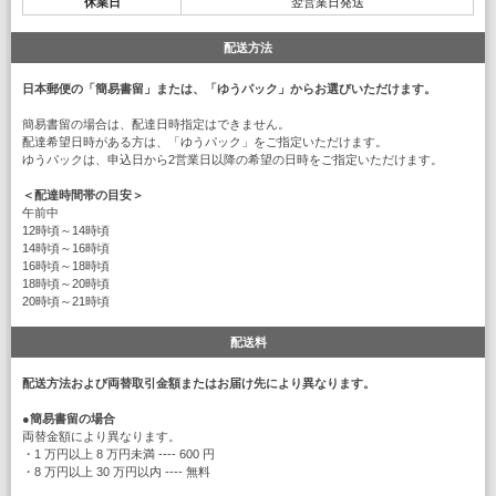
休業日
翌営業日発送
配送方法
日本郵便の「簡易書留」または、「ゆうパック」からお選びいただけます。
簡易書留の場合は、配達日時指定はできません。
配達希望日時がある方は、「ゆうパック」をご指定いただけます。
ゆうパックは、申込日から2営業日以降の希望の日時をご指定いただけます。
＜配達時間帯の目安＞
午前中
12時頃～14時頃
14時頃～16時頃
16時頃～18時頃
18時頃～20時頃
20時頃～21時頃
配送料
配送方法および両替取引金額またはお届け先により異なります。
●
簡易書留の場合
両替金額により異なります。
・1 万円以上 8 万円未満 ---- 600 円
・8 万円以上 30 万円以内 ---- 無料