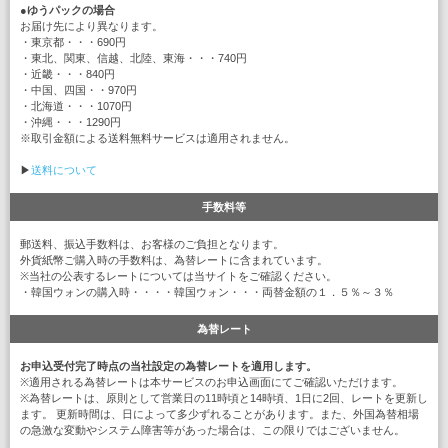
●
ゆうパックの場合
お届け先により異なります。
・東京都・・・690円
・東北、関東、信越、北陸、東海・・・740円
・近畿・・・840円
・中国、四国・・970円
・北海道・・・1070円
・沖縄・・・1290円
※取引金額による送料無料サービスは適用されません。
▶
送料について
手数料等
郵送料、振込手数料は、お客様のご負担となります。
外貨紙幣ご購入時の手数料は、為替レートに含まれています。
※当社の公表するレートについては当サイトをご確認ください。
・韓国ウォンの購入時・・・・韓国ウォン・・・両替金額の１．５％～３％
為替レート
お申込受付完了時点の当社設定の為替レートを適用します。
※適用される為替レートは本サービスのお申込画面にてご確認いただけます。
※為替レートは、原則として営業日の11時頃と14時頃、1日に2回、レートを更新し
ます。 更新時間は、日によって多少ずれることがあります。また、外国為替相場
の急激な変動やシステム障害等があった場合は、この限りではございません。