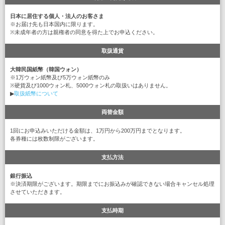
日本に居住する個人・法人のお客さま
※お届け先も日本国内に限ります。
※未成年者の方は親権者の同意を得た上でお申込ください。
取扱通貨
大韓民国紙幣（韓国ウォン）
※1万ウォン紙幣及び5万ウォン紙幣のみ
※硬貨及び1000ウォン札、5000ウォン札の取扱いはありません。
▶
取扱紙幣について
両替金額
1回にお申込みいただける金額は、1万円から200万円までとなります。
各券種には枚数制限がございます。
支払方法
銀行振込
※決済期限がございます。期限までにお振込みが確認できない場合キャンセル処理
させていただきます。
支払時期