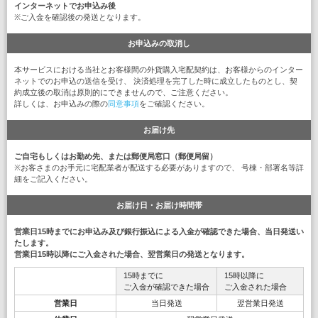
インターネットでお申込み後
※ご入金を確認後の発送となります。
お申込みの取消し
本サービスにおける当社とお客様間の外貨購入宅配契約は、お客様からのインター
ネットでのお申込の送信を受け、 決済処理を完了した時に成立したものとし、契
約成立後の取消は原則的にできませんので、ご注意ください。
詳しくは、お申込みの際の
同意事項
をご確認ください。
お届け先
ご自宅もしくはお勤め先、または郵便局窓口（郵便局留）
※お客さまのお手元に宅配業者が配送する必要がありますので、 号棟・部署名等詳
細をご記入ください。
お届け日・お届け時間帯
営業日15時までにお申込み及び銀行振込による入金が確認できた場合、当日発送い
たします。
営業日15時以降にご入金された場合、翌営業日の発送となります。
15時までに
15時以降に
ご入金が確認できた場合
ご入金された場合
営業日
当日発送
翌営業日発送