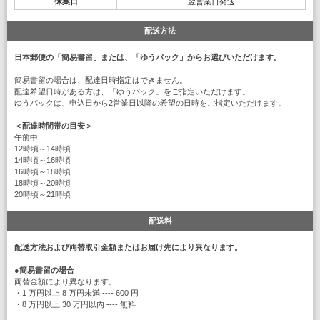
休業日
翌営業日発送
配送方法
日本郵便の「簡易書留」または、「ゆうパック」からお選びいただけます。
簡易書留の場合は、配達日時指定はできません。
配達希望日時がある方は、「ゆうパック」をご指定いただけます。
ゆうパックは、申込日から2営業日以降の希望の日時をご指定いただけます。
＜配達時間帯の目安＞
午前中
12時頃～14時頃
14時頃～16時頃
16時頃～18時頃
18時頃～20時頃
20時頃～21時頃
配送料
配送方法および両替取引金額またはお届け先により異なります。
●
簡易書留の場合
両替金額により異なります。
・1 万円以上 8 万円未満 ---- 600 円
・8 万円以上 30 万円以内 ---- 無料