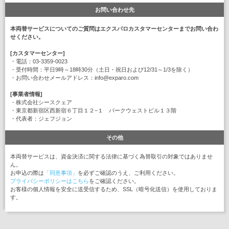
お問い合わせ先
本両替サービスについてのご質問はエクスパロカスタマーセンターまでお問い合わ
せください。
[カスタマーセンター]
・電話：03-3359-0023
・受付時間：平日9時～18時30分（土日・祝日および12/31～1/3を除く）
・お問い合わせメールアドレス：info@exparo.com
[事業者情報]
・株式会社シースクェア
・東京都新宿区西新宿６丁目１２−１ パークウェストビル１３階
・代表者：ジェフジョン
その他
本両替サービスは、資金決済に関する法律に基づく為替取引の対象ではありませ
ん。
お申込の際は
「同意事項」
を必ずご確認のうえ、ご利用ください。
プライバシーポリシーはこちら
をご確認ください。
お客様の個人情報を安全に送受信するため、SSL（暗号化送信）を使用しておりま
す。