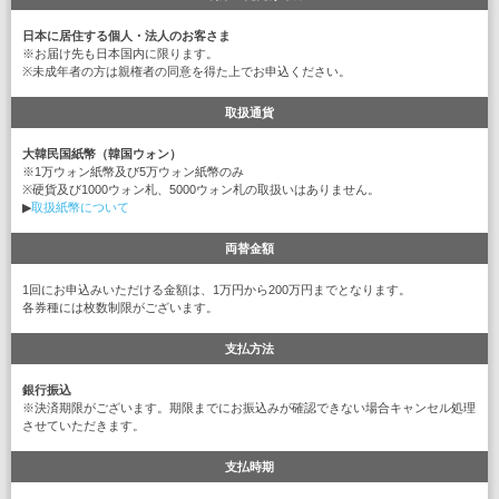
日本に居住する個人・法人のお客さま
※お届け先も日本国内に限ります。
※未成年者の方は親権者の同意を得た上でお申込ください。
取扱通貨
大韓民国紙幣（韓国ウォン）
※1万ウォン紙幣及び5万ウォン紙幣のみ
※硬貨及び1000ウォン札、5000ウォン札の取扱いはありません。
▶
取扱紙幣について
両替金額
1回にお申込みいただける金額は、1万円から200万円までとなります。
各券種には枚数制限がございます。
支払方法
銀行振込
※決済期限がございます。期限までにお振込みが確認できない場合キャンセル処理
させていただきます。
支払時期