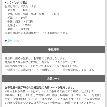
●
ゆうパックの場合
お届け先により異なります。
・東京都・・・690円
・東北、関東、信越、北陸、東海・・・740円
・近畿・・・840円
・中国、四国・・970円
・北海道・・・1070円
・沖縄・・・1290円
※取引金額による送料無料サービスは適用されません。
▶
送料について
手数料等
郵送料、振込手数料は、お客様のご負担となります。
外貨紙幣ご購入時の手数料は、為替レートに含まれています。
※当社の公表するレートについては当サイトをご確認ください。
・韓国ウォンの購入時・・・・韓国ウォン・・・両替金額の１．５％～３％
為替レート
お申込受付完了時点の当社設定の為替レートを適用します。
※適用される為替レートは本サービスのお申込画面にてご確認いただけます。
※為替レートは、原則として営業日の11時頃と14時頃、1日に2回、レートを更新し
ます。 更新時間は、日によって多少ずれることがあります。また、外国為替相場
の急激な変動やシステム障害等があった場合は、この限りではございません。