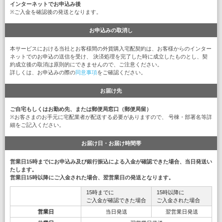
インターネットでお申込み後
※ご入金を確認後の発送となります。
お申込みの取消し
本サービスにおける当社とお客様間の外貨購入宅配契約は、お客様からのインター
ネットでのお申込の送信を受け、 決済処理を完了した時に成立したものとし、契
約成立後の取消は原則的にできませんので、ご注意ください。
詳しくは、お申込みの際の
同意事項
をご確認ください。
お届け先
ご自宅もしくはお勤め先、または郵便局窓口（郵便局留）
※お客さまのお手元に宅配業者が配送する必要がありますので、 号棟・部署名等詳
細をご記入ください。
お届け日・お届け時間帯
営業日15時までにお申込み及び銀行振込による入金が確認できた場合、当日発送い
たします。
営業日15時以降にご入金された場合、翌営業日の発送となります。
15時までに
15時以降に
ご入金が確認できた場合
ご入金された場合
営業日
当日発送
翌営業日発送