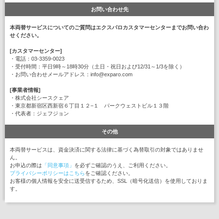
お問い合わせ先
本両替サービスについてのご質問はエクスパロカスタマーセンターまでお問い合わ
せください。
[カスタマーセンター]
・電話：03-3359-0023
・受付時間：平日9時～18時30分（土日・祝日および12/31～1/3を除く）
・お問い合わせメールアドレス：info@exparo.com
[事業者情報]
・株式会社シースクェア
・東京都新宿区西新宿６丁目１２−１ パークウェストビル１３階
・代表者：ジェフジョン
その他
本両替サービスは、資金決済に関する法律に基づく為替取引の対象ではありませ
ん。
お申込の際は
「同意事項」
を必ずご確認のうえ、ご利用ください。
プライバシーポリシーはこちら
をご確認ください。
お客様の個人情報を安全に送受信するため、SSL（暗号化送信）を使用しておりま
す。