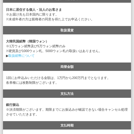
日本に居住する個人・法人のお客さま
※お届け先も日本国内に限ります。
※未成年者の方は親権者の同意を得た上でお申込ください。
取扱通貨
大韓民国紙幣（韓国ウォン）
※1万ウォン紙幣及び5万ウォン紙幣のみ
※硬貨及び1000ウォン札、5000ウォン札の取扱いはありません。
▶
取扱紙幣について
両替金額
1回にお申込みいただける金額は、1万円から200万円までとなります。
各券種には枚数制限がございます。
支払方法
銀行振込
※決済期限がございます。期限までにお振込みが確認できない場合キャンセル処理
させていただきます。
支払時期