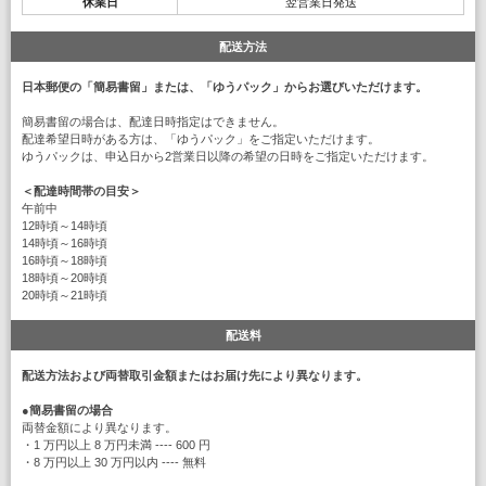
休業日
翌営業日発送
配送方法
日本郵便の「簡易書留」または、「ゆうパック」からお選びいただけます。
簡易書留の場合は、配達日時指定はできません。
配達希望日時がある方は、「ゆうパック」をご指定いただけます。
ゆうパックは、申込日から2営業日以降の希望の日時をご指定いただけます。
＜配達時間帯の目安＞
午前中
12時頃～14時頃
14時頃～16時頃
16時頃～18時頃
18時頃～20時頃
20時頃～21時頃
配送料
配送方法および両替取引金額またはお届け先により異なります。
●
簡易書留の場合
両替金額により異なります。
・1 万円以上 8 万円未満 ---- 600 円
・8 万円以上 30 万円以内 ---- 無料