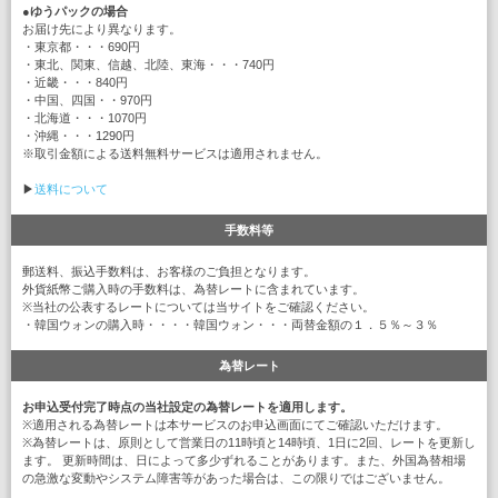
●
ゆうパックの場合
お届け先により異なります。
・東京都・・・690円
・東北、関東、信越、北陸、東海・・・740円
・近畿・・・840円
・中国、四国・・970円
・北海道・・・1070円
・沖縄・・・1290円
※取引金額による送料無料サービスは適用されません。
▶
送料について
手数料等
郵送料、振込手数料は、お客様のご負担となります。
外貨紙幣ご購入時の手数料は、為替レートに含まれています。
※当社の公表するレートについては当サイトをご確認ください。
・韓国ウォンの購入時・・・・韓国ウォン・・・両替金額の１．５％～３％
為替レート
お申込受付完了時点の当社設定の為替レートを適用します。
※適用される為替レートは本サービスのお申込画面にてご確認いただけます。
※為替レートは、原則として営業日の11時頃と14時頃、1日に2回、レートを更新し
ます。 更新時間は、日によって多少ずれることがあります。また、外国為替相場
の急激な変動やシステム障害等があった場合は、この限りではございません。