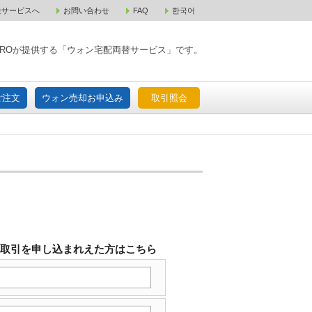
金サービスへ
お問い合わせ
FAQ
한국어
入宅配ご注文
ウォン売却お申込み
取引照会
XPAROが提供する「ウォン宅配両替サービス」です。
ご注文
ウォン売却お申込み
取引照会
替取引を申し込まれえた方はこちら