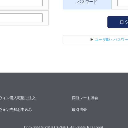
パスワード
ロ
▶
ユーザID・パスワ
ウォン購入宅配ご注文
両替レート照会
ウォン売却お申込み
取引照会
Copyright © 2018 EXPARO. All Rights Reserved.