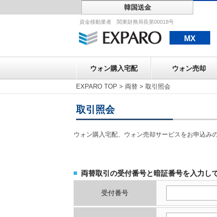
韓国送金
ウォン購入宅配
資金移動業者 関東財務局長第00018号
MX
ウォン購入宅配
ウォン売却
EXPARO TOP
>
両替
>
取引照会
取引照会
ウォン購入宅配、ウォン売却サービスをお申込み
両替取引の受付番号と暗証番号を入力し
受付番号