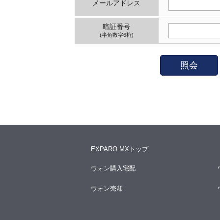
メールアドレス
暗証番号
(半角数字6桁)
照会
EXPARO MXトップ
ウォン購入宅配
ウォン売却