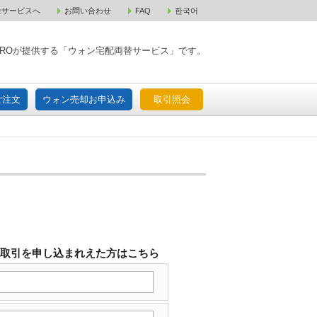
金サービスへ
お問い合わせ
FAQ
한국어
入宅配ご注文
ウォン売却お申込み
取引照会
XPAROが提供する「ウォン宅配両替サービス」です。
ご注文
ウォン売却お申込み
取引照会
替取引を申し込まれえた方はこちら