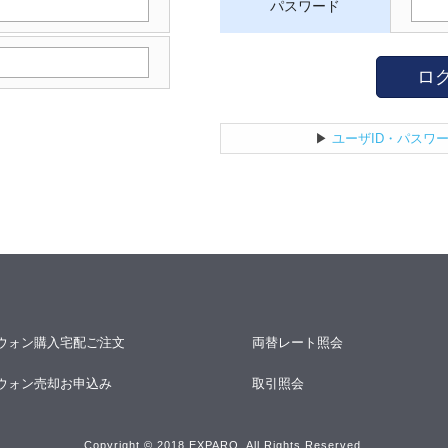
パスワード
ロ
▶
ユーザID・パスワ
ウォン購入宅配ご注文
両替レート照会
ウォン売却お申込み
取引照会
Copyright © 2018 EXPARO. All Rights Reserved.