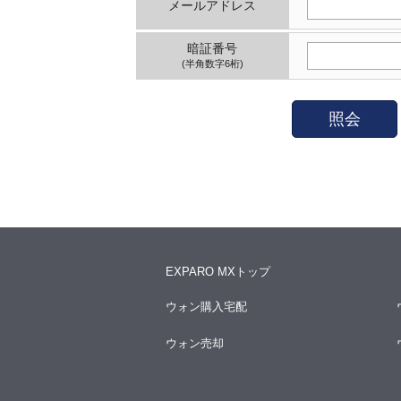
メールアドレス
暗証番号
(半角数字6桁)
照会
EXPARO MXトップ
ウォン購入宅配
ウォン売却