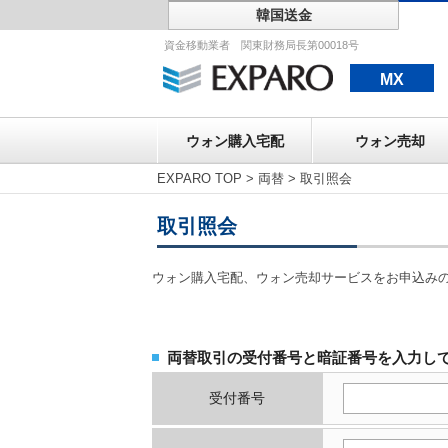
韓国送金
ウォン購入宅配
資金移動業者 関東財務局長第00018号
MX
ウォン購入宅配
ウォン売却
EXPARO TOP
>
両替
>
取引照会
取引照会
ウォン購入宅配、ウォン売却サービスをお申込み
両替取引の受付番号と暗証番号を入力し
受付番号