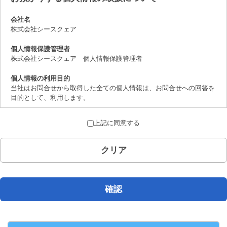
会社名
株式会社シースクェア
個人情報保護管理者
株式会社シースクェア 個人情報保護管理者
個人情報の利用目的
当社はお問合せから取得した全ての個人情報は、お問合せへの回答を
目的として、利用します。
個人情報の第三者提供について
上記に同意する
取得した個人情報は、法律上許されている場合を除き、ご本人の了解
を得ることなく第三者に提供することはありません。
クリア
個人情報の取扱いの委託について
お問合せから取得した個人情報は委託することがありません。
開示対象個人情報の開示等および問合せ窓口について
確認
ご本人からの求めにより、当社が保有する開示対象個人情報の、利用
目的の通知、開示、内容の訂正、追加または削除、 利用の停止、消
去および第三者への提供の停止（「開示等」といいます。）に応じま
す。