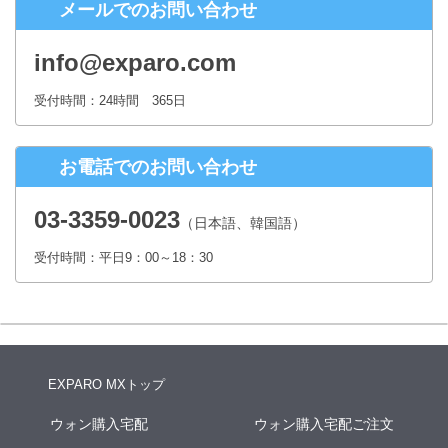
メールでのお問い合わせ
株式会社シースクェア 個人情報お問合せ窓口
〒160-0023 東京都新宿区西新宿６丁目１２−１ パークウェストビ
info@exparo.com
ル１３階
Eメール：info@c-square.co.jp
受付時間：24時間 365日
（受付時間は、平日9時～17時30分 但し、年末年始、夏季休暇は除き
ます。）
お電話でのお問い合わせ
個人情報を入力するにあたっての注意事項
氏名、連絡先など個人情報をご記入いただけない場合、お問合せへの
03-3359-0023
（日本語、韓国語）
回答ができない場合がございます。
受付時間：平日9：00～18：30
本人が容易に認識できない方法による個人情報の取得
クッキーやWebビーコン等を用いるなどして、本人が容易に認識でき
ない方法による個人情報の取得は行っておりません。
EXPARO MXトップ
ウォン購入宅配
ウォン購入宅配ご注文