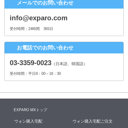
メールでのお問い合わせ
株式会社シースクェア 個人情報お問合せ窓口
〒160-0023 東京都新宿区西新宿６丁目１２−１ パークウェストビ
info@exparo.com
ル１３階
Eメール：info@c-square.co.jp
受付時間：24時間 365日
（受付時間は、平日9時～17時30分 但し、年末年始、夏季休暇は除き
ます。）
お電話でのお問い合わせ
個人情報を入力するにあたっての注意事項
氏名、連絡先など個人情報をご記入いただけない場合、お問合せへの
03-3359-0023
（日本語、韓国語）
回答ができない場合がございます。
受付時間：平日9：00～18：30
本人が容易に認識できない方法による個人情報の取得
クッキーやWebビーコン等を用いるなどして、本人が容易に認識でき
ない方法による個人情報の取得は行っておりません。
EXPARO MXトップ
ウォン購入宅配
ウォン購入宅配ご注文