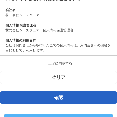
会社名
株式会社シースクェア
個人情報保護管理者
株式会社シースクェア 個人情報保護管理者
個人情報の利用目的
当社はお問合せから取得した全ての個人情報は、お問合せへの回答を
目的として、利用します。
個人情報の第三者提供について
上記に同意する
取得した個人情報は、法律上許されている場合を除き、ご本人の了解
を得ることなく第三者に提供することはありません。
クリア
個人情報の取扱いの委託について
お問合せから取得した個人情報は委託することがありません。
開示対象個人情報の開示等および問合せ窓口について
確認
ご本人からの求めにより、当社が保有する開示対象個人情報の、利用
目的の通知、開示、内容の訂正、追加または削除、 利用の停止、消
去および第三者への提供の停止（「開示等」といいます。）に応じま
す。