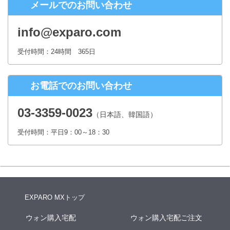
メールでのお問い合わせ
株式会社シースクェア 個人情報お問合せ窓口
〒160-0023 東京都新宿区西新宿６丁目１２−１ パークウェストビ
info@exparo.com
ル１３階
Eメール：info@c-square.co.jp
受付時間：24時間 365日
（受付時間は、平日9時～17時30分 但し、年末年始、夏季休暇は除き
ます。）
お電話でのお問い合わせ
個人情報を入力するにあたっての注意事項
氏名、連絡先など個人情報をご記入いただけない場合、お問合せへの
03-3359-0023
（日本語、韓国語）
回答ができない場合がございます。
受付時間：平日9：00～18：30
本人が容易に認識できない方法による個人情報の取得
クッキーやWebビーコン等を用いるなどして、本人が容易に認識でき
ない方法による個人情報の取得は行っておりません。
EXPARO MXトップ
ウォン購入宅配
ウォン購入宅配ご注文