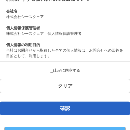
会社名
株式会社シースクェア
個人情報保護管理者
株式会社シースクェア 個人情報保護管理者
個人情報の利用目的
当社はお問合せから取得した全ての個人情報は、お問合せへの回答を
目的として、利用します。
個人情報の第三者提供について
上記に同意する
取得した個人情報は、法律上許されている場合を除き、ご本人の了解
を得ることなく第三者に提供することはありません。
クリア
個人情報の取扱いの委託について
お問合せから取得した個人情報は委託することがありません。
開示対象個人情報の開示等および問合せ窓口について
確認
ご本人からの求めにより、当社が保有する開示対象個人情報の、利用
目的の通知、開示、内容の訂正、追加または削除、 利用の停止、消
去および第三者への提供の停止（「開示等」といいます。）に応じま
す。