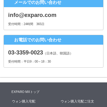
メールでのお問い合わせ
株式会社シースクェア 個人情報お問合せ窓口
〒160-0023 東京都新宿区西新宿６丁目１２−１ パークウェストビ
info@exparo.com
ル１３階
Eメール：info@c-square.co.jp
受付時間：24時間 365日
（受付時間は、平日9時～17時30分 但し、年末年始、夏季休暇は除き
ます。）
お電話でのお問い合わせ
個人情報を入力するにあたっての注意事項
氏名、連絡先など個人情報をご記入いただけない場合、お問合せへの
03-3359-0023
（日本語、韓国語）
回答ができない場合がございます。
受付時間：平日9：00～18：30
本人が容易に認識できない方法による個人情報の取得
クッキーやWebビーコン等を用いるなどして、本人が容易に認識でき
ない方法による個人情報の取得は行っておりません。
EXPARO MXトップ
ウォン購入宅配
ウォン購入宅配ご注文