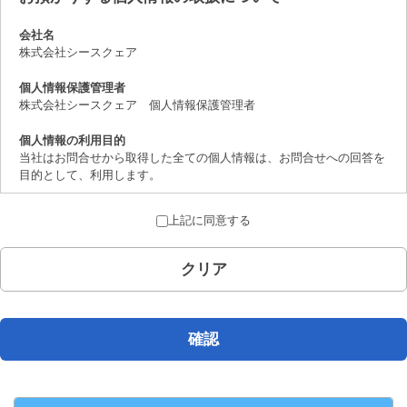
会社名
株式会社シースクェア
個人情報保護管理者
株式会社シースクェア 個人情報保護管理者
個人情報の利用目的
当社はお問合せから取得した全ての個人情報は、お問合せへの回答を
目的として、利用します。
個人情報の第三者提供について
上記に同意する
取得した個人情報は、法律上許されている場合を除き、ご本人の了解
を得ることなく第三者に提供することはありません。
クリア
個人情報の取扱いの委託について
お問合せから取得した個人情報は委託することがありません。
開示対象個人情報の開示等および問合せ窓口について
確認
ご本人からの求めにより、当社が保有する開示対象個人情報の、利用
目的の通知、開示、内容の訂正、追加または削除、 利用の停止、消
去および第三者への提供の停止（「開示等」といいます。）に応じま
す。