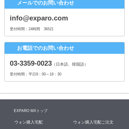
メールでのお問い合わせ
株式会社シースクェア 個人情報お問合せ窓口
〒160-0023 東京都新宿区西新宿６丁目１２−１ パークウェストビ
info@exparo.com
ル１３階
Eメール：info@c-square.co.jp
受付時間：24時間 365日
（受付時間は、平日9時～17時30分 但し、年末年始、夏季休暇は除き
ます。）
お電話でのお問い合わせ
個人情報を入力するにあたっての注意事項
氏名、連絡先など個人情報をご記入いただけない場合、お問合せへの
03-3359-0023
（日本語、韓国語）
回答ができない場合がございます。
受付時間：平日9：00～18：30
本人が容易に認識できない方法による個人情報の取得
クッキーやWebビーコン等を用いるなどして、本人が容易に認識でき
ない方法による個人情報の取得は行っておりません。
EXPARO MXトップ
ウォン購入宅配
ウォン購入宅配ご注文