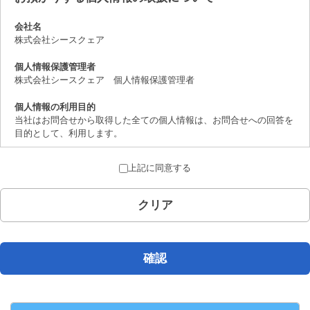
会社名
株式会社シースクェア
個人情報保護管理者
株式会社シースクェア 個人情報保護管理者
個人情報の利用目的
当社はお問合せから取得した全ての個人情報は、お問合せへの回答を
目的として、利用します。
個人情報の第三者提供について
上記に同意する
取得した個人情報は、法律上許されている場合を除き、ご本人の了解
を得ることなく第三者に提供することはありません。
クリア
個人情報の取扱いの委託について
お問合せから取得した個人情報は委託することがありません。
開示対象個人情報の開示等および問合せ窓口について
確認
ご本人からの求めにより、当社が保有する開示対象個人情報の、利用
目的の通知、開示、内容の訂正、追加または削除、 利用の停止、消
去および第三者への提供の停止（「開示等」といいます。）に応じま
す。