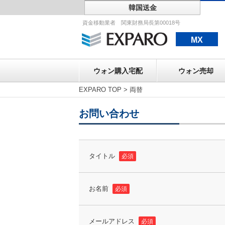
韓国送金
ウォン購入宅配
資金移動業者 関東財務局長第00018号
MX
ウォン購入宅配
ウォン売却
EXPARO TOP
>
両替
お問い合わせ
タイトル
必須
お名前
必須
メールアドレス
必須