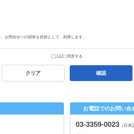
は、お問合せへの回答を目的として、利用します。
合を除き、ご本人の了解を得ることなく第三者に提供することはありません。
上記に同意する
とがありません。
クリア
確認
について
示対象個人情報の、利用目的の通知、開示、内容の訂正、追加または削除、 
口
お電話でのお問い合
２−１ パークウェストビル１３階
03-3359-0023
（日本
年末年始、夏季休暇は除きます。）