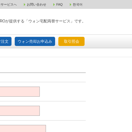
金サービスへ
お問い合わせ
FAQ
한국어
入宅配ご注文
ウォン売却お申込み
取引照会
XPAROが提供する「ウォン宅配両替サービス」です。
ご注文
ウォン売却お申込み
取引照会