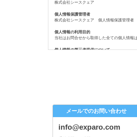
株式会社シースクェア
個人情報保護管理者
株式会社シースクェア 個人情報保護管理者
個人情報の利用目的
当社はお問合せから取得した全ての個人情報
個人情報の第三者提供について
取得した個人情報は、法律上許されている場
個人情報の取扱いの委託について
お問合せから取得した個人情報は委託するこ
開示対象個人情報の開示等および問合せ窓口
ご本人からの求めにより、当社が保有する開
（「開示等」といいます。）に応じます。
株式会社シースクェア 個人情報お問合せ窓
メールでのお問い合わせ
〒160-0023 東京都新宿区西新宿６丁目１
Eメール：info@c-square.co.jp
info@exparo.com
（受付時間は、平日9時～17時30分 但し、