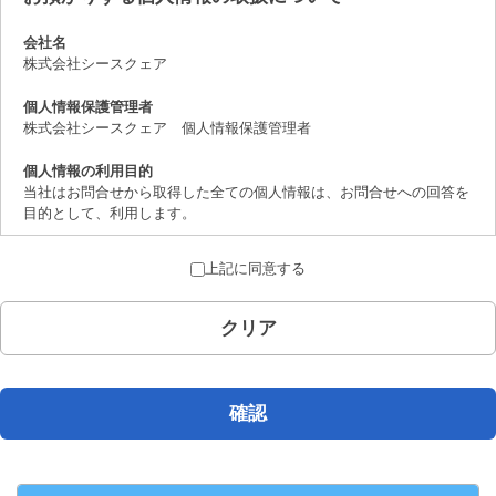
会社名
株式会社シースクェア
個人情報保護管理者
株式会社シースクェア 個人情報保護管理者
個人情報の利用目的
当社はお問合せから取得した全ての個人情報は、お問合せへの回答を
目的として、利用します。
個人情報の第三者提供について
上記に同意する
取得した個人情報は、法律上許されている場合を除き、ご本人の了解
を得ることなく第三者に提供することはありません。
クリア
個人情報の取扱いの委託について
お問合せから取得した個人情報は委託することがありません。
開示対象個人情報の開示等および問合せ窓口について
確認
ご本人からの求めにより、当社が保有する開示対象個人情報の、利用
目的の通知、開示、内容の訂正、追加または削除、 利用の停止、消
去および第三者への提供の停止（「開示等」といいます。）に応じま
す。