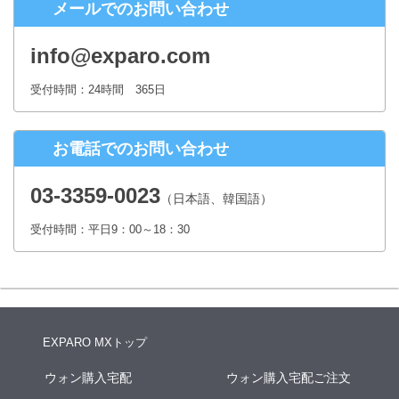
メールでのお問い合わせ
株式会社シースクェア 個人情報お問合せ窓口
〒160-0023 東京都新宿区西新宿６丁目１２−１ パークウェストビ
info@exparo.com
ル１３階
Eメール：info@c-square.co.jp
受付時間：24時間 365日
（受付時間は、平日9時～17時30分 但し、年末年始、夏季休暇は除き
ます。）
お電話でのお問い合わせ
個人情報を入力するにあたっての注意事項
氏名、連絡先など個人情報をご記入いただけない場合、お問合せへの
03-3359-0023
（日本語、韓国語）
回答ができない場合がございます。
受付時間：平日9：00～18：30
本人が容易に認識できない方法による個人情報の取得
クッキーやWebビーコン等を用いるなどして、本人が容易に認識でき
ない方法による個人情報の取得は行っておりません。
EXPARO MXトップ
ウォン購入宅配
ウォン購入宅配ご注文