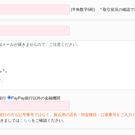
(半角数字6桁)
* 取引状況の確認
はメールが届きませんので、ご注意ください。
い。
す。
y銀行
PayPay銀行以外の金融機関
ょ銀行の方も記号番号ではなく、振込用の店名・預金種目・口座番号をご入力
きましては
こちら
をご確認ください。