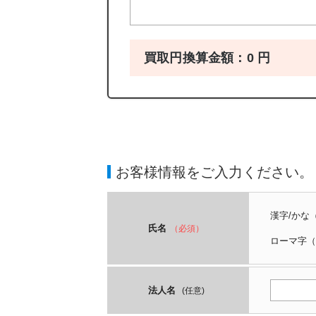
買取円換算金額：
0
円
お客様情報をご入力ください。
漢字/かな
氏名
（必須）
ローマ字
（
法人名
(任意)