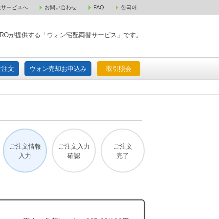
金サービスへ
お問い合わせ
FAQ
한국어
入宅配ご注文
ウォン売却お申込み
取引照会
XPAROが提供する「ウォン宅配両替サービス」です。
ご注文
ウォン売却お申込み
取引照会
ご注文情報
ご注文入力
ご注文
入力
確認
完了