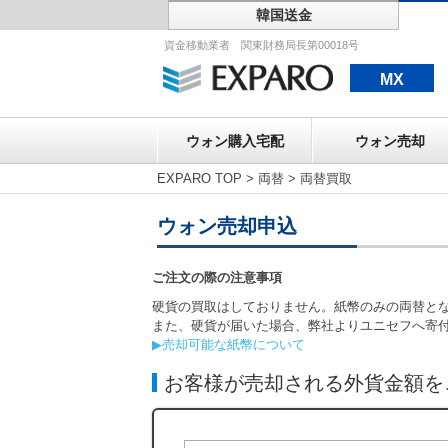
韓国送金
ウォン購入宅配
資金移動業者 関東財務局長第00018号
MX
ウォン購入宅配
ウォン売却
EXPARO TOP
>
両替
>
両替買取
ウォン売却申込
ご注文の際の注意事項
硬貨の買取はしておりません。紙幣のみの両替と
また、硬貨が届いた場合、弊社よりユニセフへ寄
▶売却可能な紙幣について
お客様が売却される外貨金額を