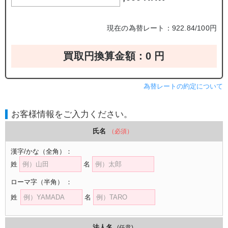
現在の為替レート：922.84/100円
買取円換算金額：
0
円
為替レートの約定について
お客様情報をご入力ください。
氏名
（必須）
漢字/かな
（全角）
：
姓
名
ローマ字
（半角）
：
姓
名
法人名
(任意)