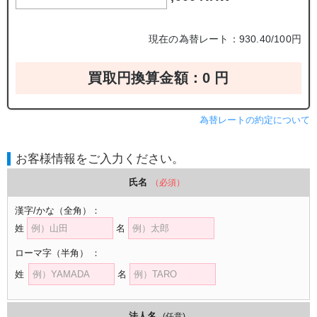
現在の為替レート：930.40/100円
買取円換算金額：
0
円
為替レートの約定について
お客様情報をご入力ください。
氏名
（必須）
漢字/かな
（全角）
：
姓
名
ローマ字
（半角）
：
姓
名
法人名
(任意)