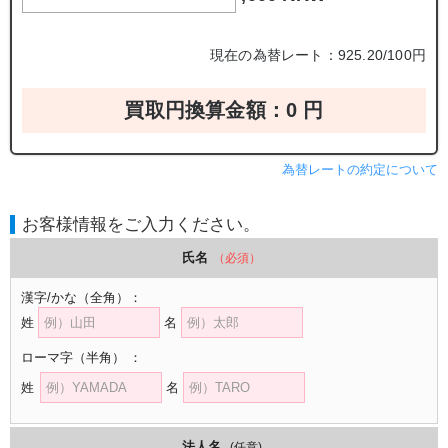
現在の為替レート：925.20/100円
買取円換算金額：
0
円
為替レートの約定について
お客様情報をご入力ください。
氏名
（必須）
漢字/かな
（全角）
：
姓
名
ローマ字
（半角）
：
姓
名
法人名
(任意)