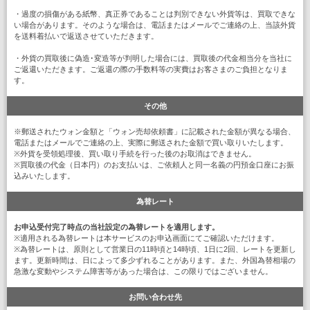
・過度の損傷がある紙幣、真正券であることは判別できない外貨等は、買取できな
い場合があります。そのような場合は、電話またはメールでご連絡の上、当該外貨
を送料着払いで返送させていただきます。
・外貨の買取後に偽造･変造等が判明した場合には、買取後の代金相当分を当社に
ご返還いただきます。ご返還の際の手数料等の実費はお客さまのご負担となりま
す。
その他
※郵送されたウォン金額と「ウォン売却依頼書」に記載された金額が異なる場合、
電話またはメールでご連絡の上、実際に郵送された金額で買い取りいたします。
※外貨を受領処理後、買い取り手続を行った後のお取消はできません。
※買取後の代金（日本円）のお支払いは、ご依頼人と同一名義の円預金口座にお振
込みいたします。
為替レート
お申込受付完了時点の当社設定の為替レートを適用します。
※適用される為替レートは本サービスのお申込画面にてご確認いただけます。
※為替レートは、原則として営業日の11時頃と14時頃、1日に2回、レートを更新し
ます。更新時間は、日によって多少ずれることがあります。また、外国為替相場の
急激な変動やシステム障害等があった場合は、この限りではございません。
お問い合わせ先