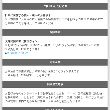
ご利用いただける方
日本に居住する個人・法人のお客さま
※日本国内にお申込者本人名義の金融機関で円口座をお持ちの方 ※未成年者の方
は親権者の同意を得た上でお申込ください。
取扱通貨
大韓民国紙幣（韓国ウォン）
※1,000ウォン紙幣、5,000ウォン紙幣、10,000ウォン紙幣、50,000ウォン紙幣。
※硬貨は買い取りできません。
▶
取扱紙幣について
売却金額
お申込みの下限金額は、紙幣の合計金額が1万ウォン以上です。
上限金額は、200万円以下となります。
契約成立時点
お客様からのインターネットでお申込みがなされ、「ウォン売却依頼書（受付番号
記載の用紙）」とともに、買取申込された外貨が、当社に到着し、消印がお申込日
の翌営業日以内である場合に限り、お申込みは有効となります。