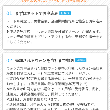
スマホやパソコンからどこでも、ネットで簡単申込み。
01
まずはネットでお申込み
お客様
レートを確認し、両替金額、金融機関情報をご指定しお申込み
ください。
お申込み完了後、「ウォン売却受付完了メール」が届きます。
ウォン売却依頼書をプリントアウトするか、売却受付番号をメ
モしてください。
02
売却されるウォンを当社まで郵送
お客様
ウォン売却申込された韓国ウォン紙幣と印刷したウォン売却依
頼書を封筒に入れ、当社宛に書留にてお送りください。
※買取金額が30万円を超える場合には、一般書留での郵送をお
勧めします。（簡易書留の最大保証額は30万円まで）
※申込書が印刷できない場合は、メモ用紙に受付番号、氏名、
連絡先、外貨金額を明記し、同封してください。
※送料は、お客様負担となります。
※送付期限は、お申込みから1営業日後の消印が有効です。
※郵送途中での事故につきましては、当社は責任を負いませ