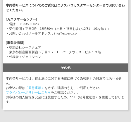
本両替サービスについてのご質問はエクスパロカスタマーセンターまでお問い合わ
せください。
[カスタマーセンター]
・電話：03-3359-0023
・受付時間：平日9時～18時30分（土日・祝日および12/31～1/3を除く）
・お問い合わせメールアドレス：info@exparo.com
[事業者情報]
・株式会社シースクェア
・東京都新宿区西新宿６丁目１２−１ パークウェストビル１３階
・代表者：ジェフジョン
その他
本両替サービスは、資金決済に関する法律に基づく為替取引の対象ではありませ
ん。
お申込の際は
「同意事項」
を必ずご確認のうえ、ご利用ください。
プライバシーポリシーはこちら
をご確認ください。
お客様の個人情報を安全に送受信するため、SSL（暗号化送信）を使用しておりま
す。