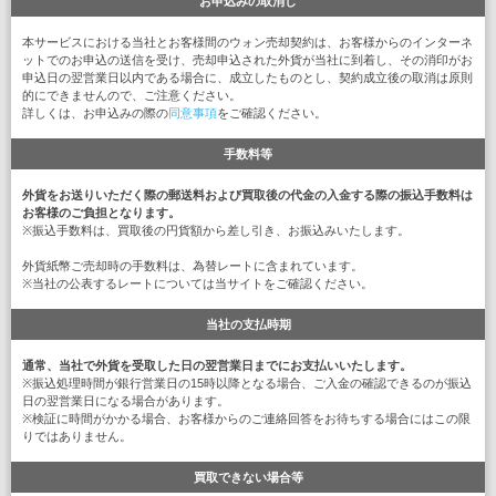
お申込みの取消し
本サービスにおける当社とお客様間のウォン売却契約は、お客様からのインターネ
ットでのお申込の送信を受け、売却申込された外貨が当社に到着し、その消印がお
申込日の翌営業日以内である場合に、成立したものとし、契約成立後の取消は原則
的にできませんので、ご注意ください。
詳しくは、お申込みの際の
同意事項
をご確認ください。
手数料等
外貨をお送りいただく際の郵送料および買取後の代金の入金する際の振込手数料は
お客様のご負担となります。
※振込手数料は、買取後の円貨額から差し引き、お振込みいたします。
外貨紙幣ご売却時の手数料は、為替レートに含まれています。
※当社の公表するレートについては当サイトをご確認ください。
当社の支払時期
通常、当社で外貨を受取した日の翌営業日までにお支払いいたします。
※振込処理時間が銀行営業日の15時以降となる場合、ご入金の確認できるのが振込
日の翌営業日になる場合があります。
※検証に時間がかかる場合、お客様からのご連絡回答をお待ちする場合にはこの限
りではありません。
買取できない場合等