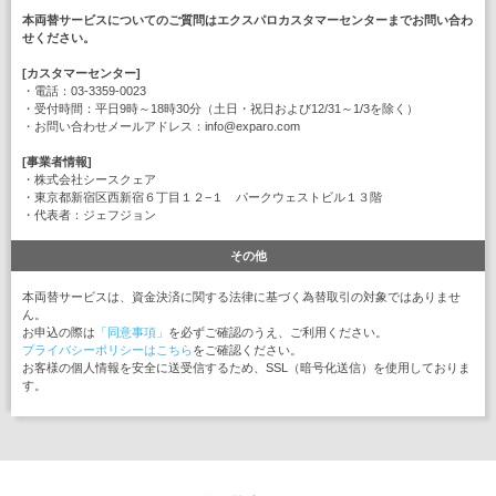
本両替サービスについてのご質問はエクスパロカスタマーセンターまでお問い合わ
せください。
[カスタマーセンター]
・電話：03-3359-0023
・受付時間：平日9時～18時30分（土日・祝日および12/31～1/3を除く）
・お問い合わせメールアドレス：info@exparo.com
[事業者情報]
・株式会社シースクェア
・東京都新宿区西新宿６丁目１２−１ パークウェストビル１３階
・代表者：ジェフジョン
その他
本両替サービスは、資金決済に関する法律に基づく為替取引の対象ではありませ
ん。
お申込の際は
「同意事項」
を必ずご確認のうえ、ご利用ください。
プライバシーポリシーはこちら
をご確認ください。
お客様の個人情報を安全に送受信するため、SSL（暗号化送信）を使用しておりま
す。