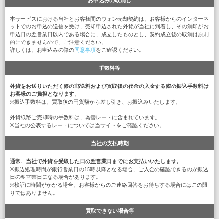
お申込みの取消し
本サービスにおける当社とお客様間のウォン売却契約は、お客様からのインターネ
ットでのお申込の送信を受け、売却申込された外貨が当社に到着し、その消印がお
申込日の翌営業日以内である場合に、成立したものとし、契約成立後の取消は原則
的にできませんので、ご注意ください。
詳しくは、お申込みの際の
同意事項
をご確認ください。
手数料等
外貨をお送りいただく際の郵送料および買取後の代金の入金する際の振込手数料は
お客様のご負担となります。
※振込手数料は、買取後の円貨額から差し引き、お振込みいたします。
外貨紙幣ご売却時の手数料は、為替レートに含まれています。
※当社の公表するレートについては当サイトをご確認ください。
当社の支払時期
通常、当社で外貨を受取した日の翌営業日までにお支払いいたします。
※振込処理時間が銀行営業日の15時以降となる場合、ご入金の確認できるのが振込
日の翌営業日になる場合があります。
※検証に時間がかかる場合、お客様からのご連絡回答をお待ちする場合にはこの限
りではありません。
買取できない場合等