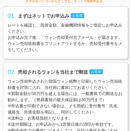
スマホやパソコンからどこでも、ネットで簡単申込み。
01
まずはネットでお申込み
お客様
レートを確認し、両替金額、金融機関情報をご指定しお申込み
ください。
お申込み完了後、「ウォン売却受付完了メール」が届きます。
ウォン売却依頼書をプリントアウトするか、売却受付番号をメ
モしてください。
02
売却されるウォンを当社まで郵送
お客様
ウォン売却申込された韓国ウォン紙幣と印刷したウォン売却依
頼書を封筒に入れ、当社宛に書留にてお送りください。
※買取金額が30万円を超える場合には、一般書留での郵送をお
勧めします。（簡易書留の最大保証額は30万円まで）
※申込書が印刷できない場合は、メモ用紙に受付番号、氏名、
連絡先、外貨金額を明記し、同封してください。
※送料は、お客様負担となります。
※送付期限は、お申込みから1営業日後の消印が有効です。
※郵送途中での事故につきましては、当社は責任を負いませ