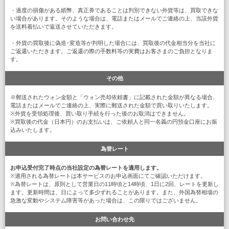
・過度の損傷がある紙幣、真正券であることは判別できない外貨等は、買取できな
い場合があります。そのような場合は、電話またはメールでご連絡の上、当該外貨
を送料着払いで返送させていただきます。
・外貨の買取後に偽造･変造等が判明した場合には、買取後の代金相当分を当社に
ご返還いただきます。ご返還の際の手数料等の実費はお客さまのご負担となりま
す。
その他
※郵送されたウォン金額と「ウォン売却依頼書」に記載された金額が異なる場合、
電話またはメールでご連絡の上、実際に郵送された金額で買い取りいたします。
※外貨を受領処理後、買い取り手続を行った後のお取消はできません。
※買取後の代金（日本円）のお支払いは、ご依頼人と同一名義の円預金口座にお振
込みいたします。
為替レート
お申込受付完了時点の当社設定の為替レートを適用します。
※適用される為替レートは本サービスのお申込画面にてご確認いただけます。
※為替レートは、原則として営業日の11時頃と14時頃、1日に2回、レートを更新し
ます。更新時間は、日によって多少ずれることがあります。また、外国為替相場の
急激な変動やシステム障害等があった場合は、この限りではございません。
お問い合わせ先