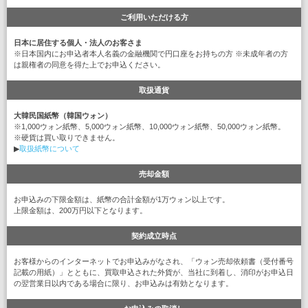
ご利用いただける方
日本に居住する個人・法人のお客さま
※日本国内にお申込者本人名義の金融機関で円口座をお持ちの方 ※未成年者の方
は親権者の同意を得た上でお申込ください。
取扱通貨
大韓民国紙幣（韓国ウォン）
※1,000ウォン紙幣、5,000ウォン紙幣、10,000ウォン紙幣、50,000ウォン紙幣。
※硬貨は買い取りできません。
▶
取扱紙幣について
売却金額
お申込みの下限金額は、紙幣の合計金額が1万ウォン以上です。
上限金額は、200万円以下となります。
契約成立時点
お客様からのインターネットでお申込みがなされ、「ウォン売却依頼書（受付番号
記載の用紙）」とともに、買取申込された外貨が、当社に到着し、消印がお申込日
の翌営業日以内である場合に限り、お申込みは有効となります。