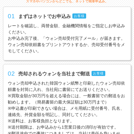
スマホやパソコンからどこでも、ネットで簡単申込み。
01
まずはネットでお申込み
お客様
レートを確認し、両替金額、金融機関情報をご指定しお申込み
ください。
お申込み完了後、「ウォン売却受付完了メール」が届きます。
ウォン売却依頼書をプリントアウトするか、売却受付番号をメ
モしてください。
02
売却されるウォンを当社まで郵送
お客様
ウォン売却申込された韓国ウォン紙幣と印刷したウォン売却依
頼書を封筒に入れ、当社宛に書留にてお送りください。
※買取金額が30万円を超える場合には、一般書留での郵送をお
勧めします。（簡易書留の最大保証額は30万円まで）
※申込書が印刷できない場合は、メモ用紙に受付番号、氏名、
連絡先、外貨金額を明記し、同封してください。
※送料は、お客様負担となります。
※送付期限は、お申込みから1営業日後の消印が有効です。
※郵送途中での事故につきましては、当社は責任を負いませ