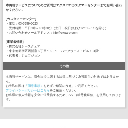
本両替サービスについてのご質問はエクスパロカスタマーセンターまでお問い合わ
せください。
[カスタマーセンター]
・電話：03-3359-0023
・受付時間：平日9時～18時30分（土日・祝日および12/31～1/3を除く）
・お問い合わせメールアドレス：info@exparo.com
[事業者情報]
・株式会社シースクェア
・東京都新宿区西新宿６丁目１２−１ パークウェストビル１３階
・代表者：ジェフジョン
その他
本両替サービスは、資金決済に関する法律に基づく為替取引の対象ではありませ
ん。
お申込の際は
「同意事項」
を必ずご確認のうえ、ご利用ください。
プライバシーポリシーはこちら
をご確認ください。
お客様の個人情報を安全に送受信するため、SSL（暗号化送信）を使用しておりま
す。