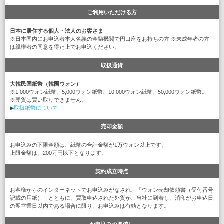
ご利用いただける方
日本に居住する個人・法人のお客さま
※日本国内にお申込者本人名義の金融機関で円口座をお持ちの方 ※未成年者の方
は親権者の同意を得た上でお申込ください。
取扱通貨
大韓民国紙幣（韓国ウォン）
※1,000ウォン紙幣、5,000ウォン紙幣、10,000ウォン紙幣、50,000ウォン紙幣。
※硬貨は買い取りできません。
▶
取扱紙幣について
売却金額
お申込みの下限金額は、紙幣の合計金額が1万ウォン以上です。
上限金額は、200万円以下となります。
契約成立時点
お客様からのインターネットでお申込みがなされ、「ウォン売却依頼書（受付番号
記載の用紙）」とともに、買取申込された外貨が、当社に到着し、消印がお申込日
の翌営業日以内である場合に限り、お申込みは有効となります。