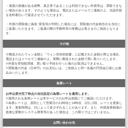
・過度の損傷がある紙幣、真正券であることは判別できない外貨等は、買取できな
い場合があります。そのような場合は、電話またはメールでご連絡の上、当該外貨
を送料着払いで返送させていただきます。
・外貨の買取後に偽造･変造等が判明した場合には、買取後の代金相当分を当社に
ご返還いただきます。ご返還の際の手数料等の実費はお客さまのご負担となりま
す。
その他
※郵送されたウォン金額と「ウォン売却依頼書」に記載された金額が異なる場合、
電話またはメールでご連絡の上、実際に郵送された金額で買い取りいたします。
※外貨を受領処理後、買い取り手続を行った後のお取消はできません。
※買取後の代金（日本円）のお支払いは、ご依頼人と同一名義の円預金口座にお振
込みいたします。
為替レート
お申込受付完了時点の当社設定の為替レートを適用します。
※適用される為替レートは本サービスのお申込画面にてご確認いただけます。
※為替レートは、原則として営業日の11時頃と14時頃、1日に2回、レートを更新し
ます。更新時間は、日によって多少ずれることがあります。また、外国為替相場の
急激な変動やシステム障害等があった場合は、この限りではございません。
お問い合わせ先