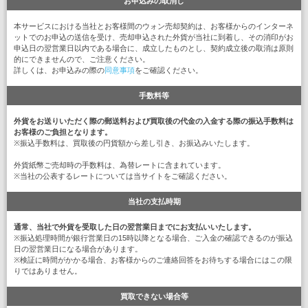
お申込みの取消し
本サービスにおける当社とお客様間のウォン売却契約は、お客様からのインターネ
ットでのお申込の送信を受け、売却申込された外貨が当社に到着し、その消印がお
申込日の翌営業日以内である場合に、成立したものとし、契約成立後の取消は原則
的にできませんので、ご注意ください。
詳しくは、お申込みの際の
同意事項
をご確認ください。
手数料等
外貨をお送りいただく際の郵送料および買取後の代金の入金する際の振込手数料は
お客様のご負担となります。
※振込手数料は、買取後の円貨額から差し引き、お振込みいたします。
外貨紙幣ご売却時の手数料は、為替レートに含まれています。
※当社の公表するレートについては当サイトをご確認ください。
当社の支払時期
通常、当社で外貨を受取した日の翌営業日までにお支払いいたします。
※振込処理時間が銀行営業日の15時以降となる場合、ご入金の確認できるのが振込
日の翌営業日になる場合があります。
※検証に時間がかかる場合、お客様からのご連絡回答をお待ちする場合にはこの限
りではありません。
買取できない場合等