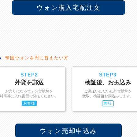
ウォン購入宅配注文
れ
韓国ウォンを円に替えたい方
STEP2
STEP3
外貨を郵送
検証後、お振込み
お売りになるウォン貨紙幣を
ご郵送いただいた外貨紙幣を
封筒等に入れ書留で発送ください。
受取、検証後お振込みします。
お客様
弊社
ウォン売却申込み