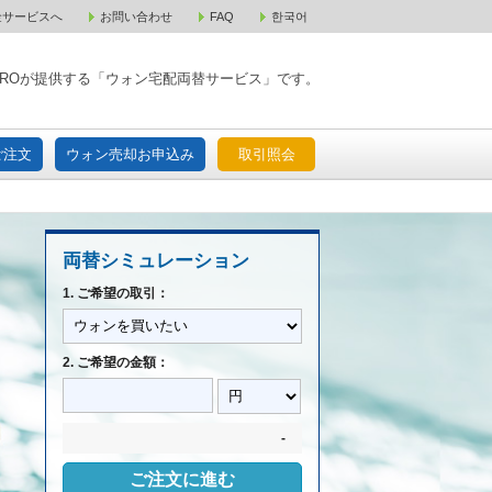
金サービスへ
お問い合わせ
FAQ
한국어
入宅配ご注文
ウォン売却お申込み
取引照会
XPAROが提供する「ウォン宅配両替サービス」です。
ご注文
ウォン売却お申込み
取引照会
両替シミュレーション
1. ご希望の取引：
2. ご希望の金額：
-
ご注文に進む