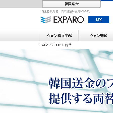
韓国送金
ウォン購入宅配
資金移動業者 関東財務局長第00018号
MX
ウォン購入宅配
ウォン売却
EXPARO TOP
>
両替