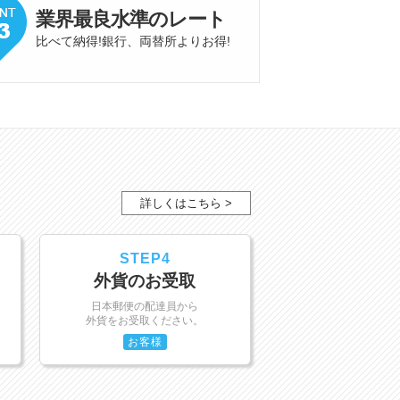
業界最良水準
の
レート
比べて納得!銀行、両替所よりお得
!
詳しくはこちら >
STEP4
外貨のお受取
日本郵便の配達員から
外貨をお受取ください。
お客様