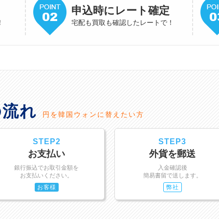
申込時にレート確定
！
宅配も買取も確認したレートで！
の流れ
円を韓国ウォンに替えたい方
STEP2
STEP3
お支払い
外貨を郵送
銀行振込でお取引金額を
入金確認後
お支払いください。
簡易書留で送します。
お客様
弊社