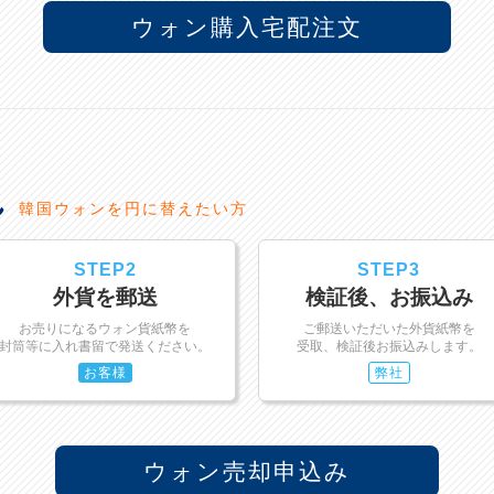
ウォン購入宅配注文
れ
韓国ウォンを円に替えたい方
STEP2
STEP3
外貨を郵送
検証後、お振込み
お売りになるウォン貨紙幣を
ご郵送いただいた外貨紙幣を
封筒等に入れ書留で発送ください。
受取、検証後お振込みします。
お客様
弊社
ウォン売却申込み