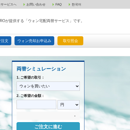
金サービスへ
お問い合わせ
FAQ
한국어
入宅配ご注文
ウォン売却お申込み
取引照会
XPAROが提供する「ウォン宅配両替サービス」です。
ご注文
ウォン売却お申込み
取引照会
両替シミュレーション
1. ご希望の取引：
2. ご希望の金額：
-
ご注文に進む