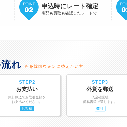
申込時にレート確定
！
宅配も買取も確認したレートで！
の流れ
円を韓国ウォンに替えたい方
STEP2
STEP3
お支払い
外貨を郵送
銀行振込でお取引金額を
入金確認後
お支払いください。
簡易書留で送します。
お客様
弊社