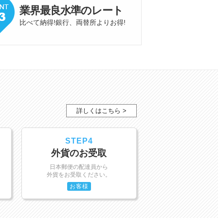
業界最良水準
の
レート
比べて納得!銀行、両替所よりお得
!
詳しくはこちら >
STEP4
外貨のお受取
日本郵便の配達員から
外貨をお受取ください。
お客様