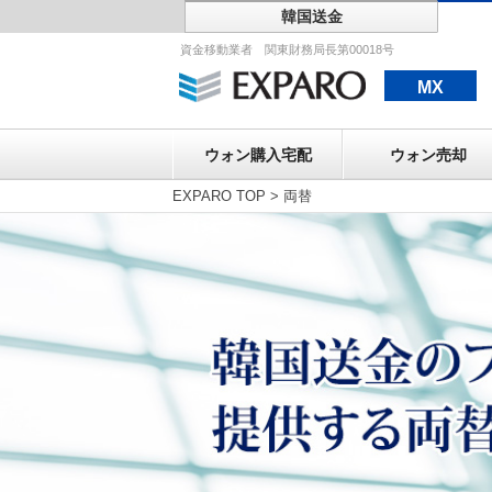
韓国送金
ウォン購入宅配
資金移動業者 関東財務局長第00018号
MX
ウォン購入宅配
ウォン売却
EXPARO TOP
>
両替