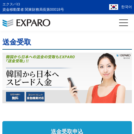
エクスパロ
한국어
資金移動業者 関東財務局長第00018号
送金受取
送金受取申込