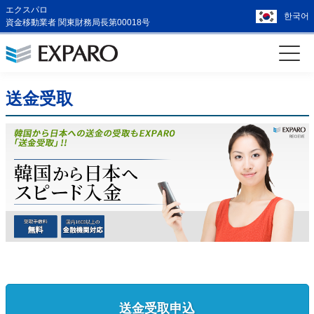
エクスパロ
한국어
資金移動業者 関東財務局長第00018号
送金受取
送金受取申込