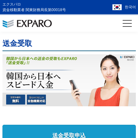
エクスパロ
한국어
資金移動業者 関東財務局長第00018号
送金受取
送金受取申込