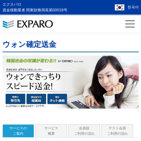
エクスパロ
한국어
資金移動業者 関東財務局長第00018号
ウォン確定送金
サービスの
サービス
会員様
ゲスト会員
ご案内
概要
ご利用の流れ
ご利用の流れ