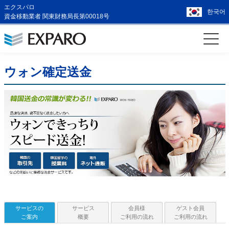
エクスパロ
한국어
資金移動業者 関東財務局長第00018号
ウォン確定送金
サービスの
サービス
会員様
ゲスト会員
ご案内
概要
ご利用の流れ
ご利用の流れ