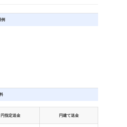
用例
料
円指定
送金
円建て
送金