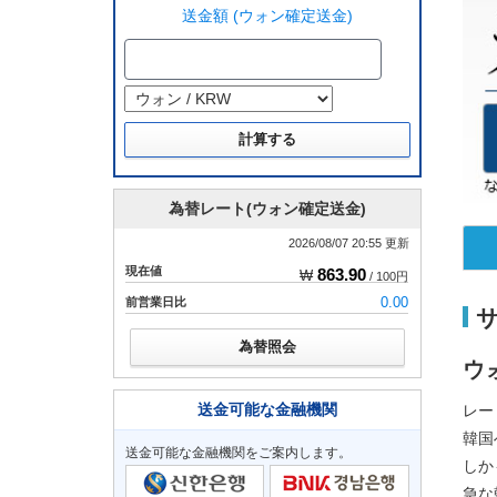
送金額 (ウォン確定送金)
為替レート(ウォン確定送金)
2026/08/07 20:55 更新
現在値
863.90
₩
/ 100円
前営業日比
0.00
為替照会
ウ
送金可能な金融機関
レー
韓国
送金可能な金融機関をご案内します。
しか
急な