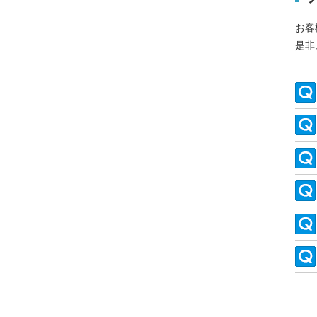
お客
是非