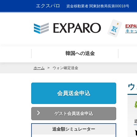
エクスパロ
資金移動業者 関東財務局長第00018号
EXPA
キャ
韓国への送金
ホーム
ウォン確定送金
ウ
会員送金申込
ゲスト会員送金申込
送金額シミュレーター