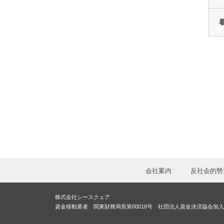
会社案内
反社会的勢
株式会社シースクェア
資金移動業者 関東財務局長第00018号 社団法人資金決済協会加入 