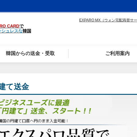
EXPARO MX（ウォン宅配両替サ
RO CARD
で
ッシュレスな
韓国
韓国からの送金・受取
ご利用案内
建て送金