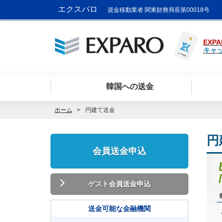
エクスパロ
資金移動業者 関東財務局長第00018号
EXPA
キャ
韓国への送金
ホーム
円建て送金
円
会員送金申込
ゲスト会員送金申込
送金可能な金融機関