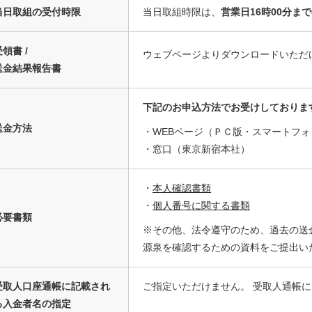
当日取組の受付時限
当日取組時限は、
営業日16時00分ま
領書 /
ウェブページよりダウンロードいただ
送金結果報告書
下記のお申込方法でお受けしておりま
送金方法
・WEBページ（ＰＣ版・スマートフォ
・窓口（東京新宿本社）
・
本人確認書類
・
個人番号に関する書類
必要書類
※その他、法令遵守のため、過去の送
源泉を確認するための資料をご提出い
受取人口座通帳に記載され
ご指定いただけません。 受取人通帳には、[
る入金者名の指定