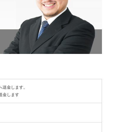
へ送金します。
送金します