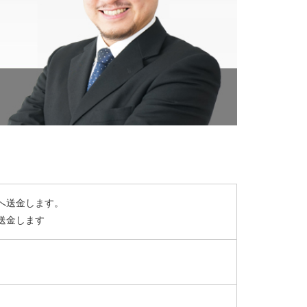
へ送金します。
送金します