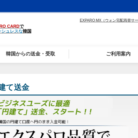
EXPARO MX（ウォン宅配両替サ
RO CARD
で
ッシュレスな
韓国
韓国からの送金・受取
ご利用案内
建て送金