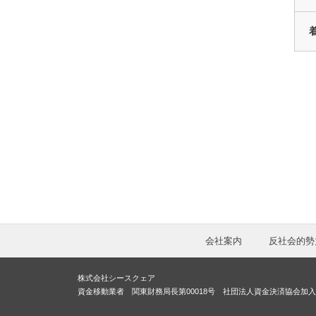
会社案内
反社会的勢
株式会社シースクェア
資金移動業者 関東財務局長第00018号 社団法人資金決済協会加入 