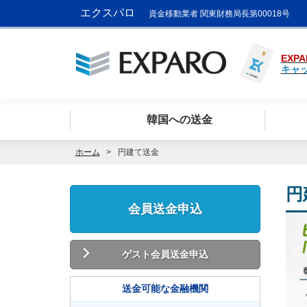
エクスパロ
資金移動業者 関東財務局長第00018号
EXPA
キャ
韓国への送金
ホーム
円建て送金
円
会員送金申込
ゲスト会員送金申込
送金可能な金融機関