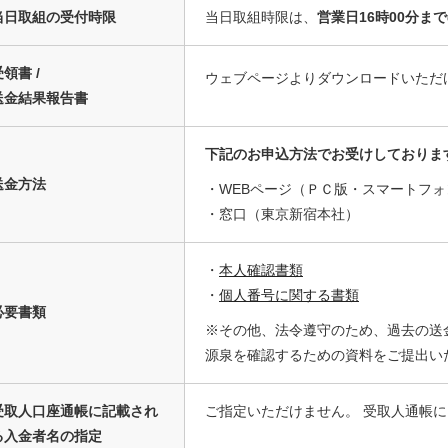
当日取組の受付時限
当日取組時限は、
営業日16時00分ま
領書 /
ウェブページよりダウンロードいただ
送金結果報告書
下記のお申込方法でお受けしておりま
送金方法
・WEBページ（ＰＣ版・スマートフォ
・窓口（東京新宿本社）
・
本人確認書類
・
個人番号に関する書類
必要書類
※その他、法令遵守のため、過去の送
源泉を確認するための資料をご提出い
受取人口座通帳に記載され
ご指定いただけません。 受取人通帳には、[
る入金者名の指定