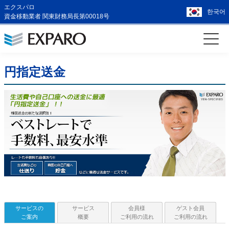
エクスパロ
한국어
資金移動業者 関東財務局長第00018号
円指定送金
サービスの
サービス
会員様
ゲスト会員
ご案内
概要
ご利用の流れ
ご利用の流れ