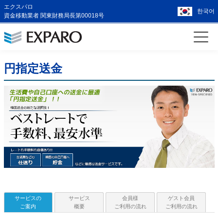
エクスパロ
한국어
資金移動業者 関東財務局長第00018号
円指定送金
サービスの
サービス
会員様
ゲスト会員
ご案内
概要
ご利用の流れ
ご利用の流れ