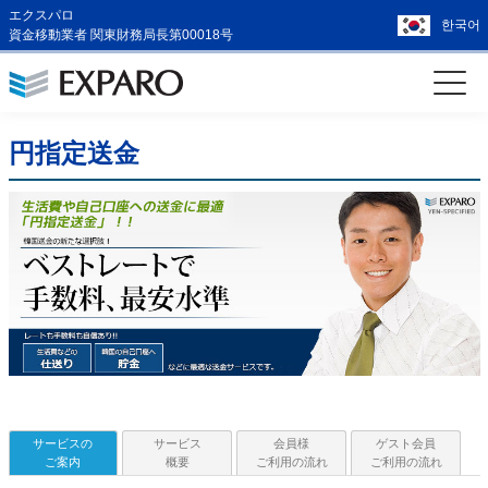
エクスパロ
한국어
資金移動業者 関東財務局長第00018号
円指定送金
サービスの
サービス
会員様
ゲスト会員
ご案内
概要
ご利用の流れ
ご利用の流れ